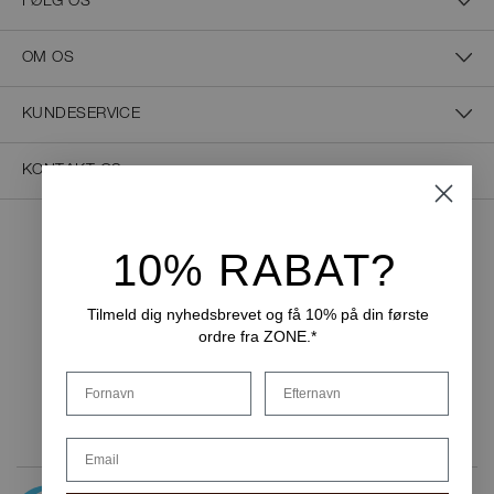
FØLG OS
OM OS
KUNDESERVICE
KONTAKT OS
10% RABAT?
NEM BETALING
Tilmeld dig nyhedsbrevet og få 10% på din første
ordre fra ZONE.*
LEVERINGSMULIGHEDER
Fornavn
Efternavn
Email