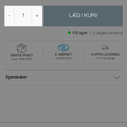
-
+
LÆG I KURV
På lager
1-3 dages levering
E-MÆRKET
HURTIG LEVERING
GRATIS FRAGT
certificeret
1-3 hverdage
over 499 DKK
Egenskaber