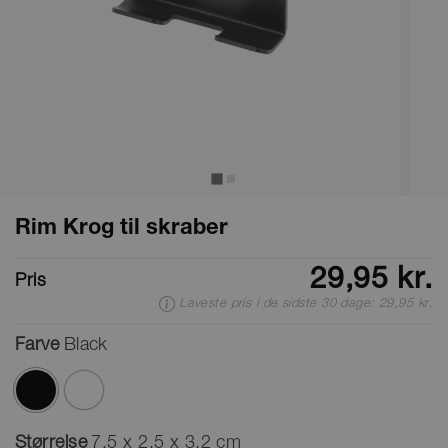
Rim Krog til skraber
29,95 kr.
Pris
Laveste pris i de sidste 30 dage: 29,95 kr.
Farve
Black
valgte
Størrelse
7,5 x 2,5 x 3,2 cm