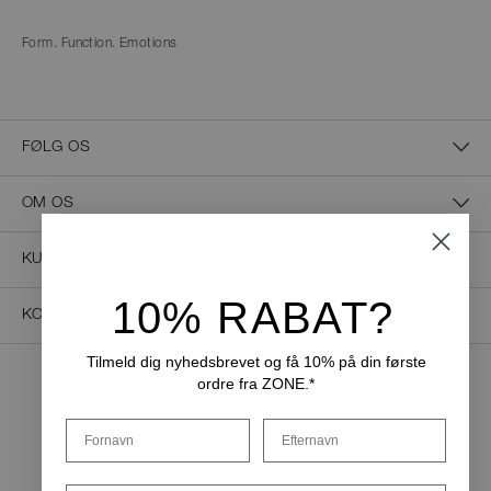
Form. Function. Emotions
FØLG OS
OM OS
KUNDESERVICE
10% RABAT?
KONTAKT OS
Tilmeld dig nyhedsbrevet og få 10% på din første
ordre fra ZONE.*
NEM BETALING
Fornavn
Efternavn
Email