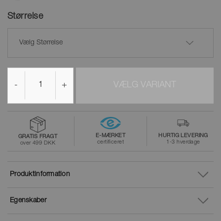
Størrelse
Vælg Størrelse
-
+
VÆLG VARIANT
E-MÆRKET
HURTIG LEVERING
GRATIS FRAGT
certificeret
1-3 hverdage
over 499 DKK
Produktinformation
Egenskaber