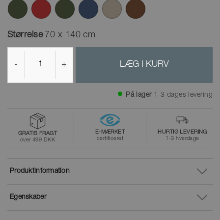
Størrelse
70 x 140 cm
-
+
LÆG I KURV
På lager
1-3 dages levering
E-MÆRKET
HURTIG LEVERING
GRATIS FRAGT
certificeret
1-3 hverdage
over 499 DKK
Produktinformation
Egenskaber