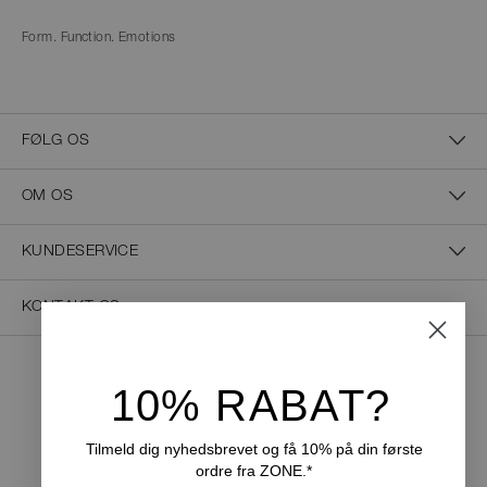
Form. Function. Emotions
FØLG OS
OM OS
KUNDESERVICE
KONTAKT OS
10% RABAT?
NEM BETALING
Tilmeld dig nyhedsbrevet og få 10% på din første
ordre fra ZONE.*