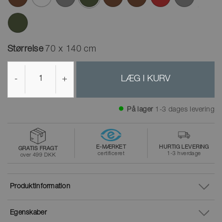
valgte
Størrelse
70 x 140 cm
-
+
LÆG I KURV
På lager
1-3 dages levering
E-MÆRKET
HURTIG LEVERING
GRATIS FRAGT
certificeret
1-3 hverdage
over 499 DKK
Produktinformation
Egenskaber