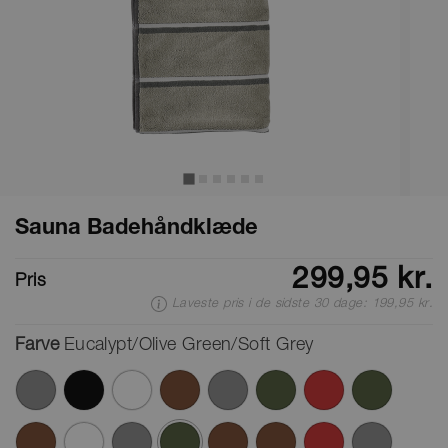
Sauna Badehåndklæde
299,95 kr.
Pris
Laveste pris i de sidste 30 dage: 199,95 kr.
Farve
Eucalypt/Olive Green/Soft Grey