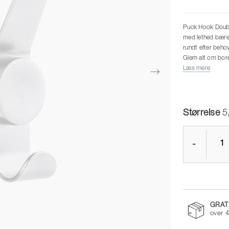
Puck Hook Double
med lethed bære 
rundt efter beho
Glem alt om bore
sugekop, som sni
Læs mere
monteres på alle 
Flyt den frit run
Størrelse
5
-
GRAT
over 