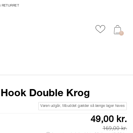
S RETURRET
Tilføj til favor
0
 Hook Double Krog
Varen udgår, tilbuddet gælder så længe lager haves
49,00 kr.
169,00 kr.