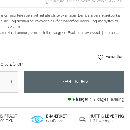
Laveste pris i de sidste 30 dage: 49,00 kr.
 kan monteres på stort set alle glatte overflader. Den justerbare sugekop kan
5 kg – og dermed alt fra overtøj til våde badehåndklæder – og kan flyttes frit
v. 23 x 5,8 cm.
maskine, hammer, søm og huller i væggen. Puck er en avanceret, justerbar
ldt kan bære 5 kg. Det dækker de fleste behov i boligen. Og så kan Puck
glatte overflader – fra fliser, spejle og glas til de fleste skabsvægge og -låger.
dt efter hvor behovet er, den efterlader hverken spor eller mærker.
Favoritter
,8 x 23 cm
+
LÆG I KURV
På lager
1-3 dages levering
IS FRAGT
E-MÆRKET
HURTIG LEVERING
499 DKK
certificeret
1-3 hverdage