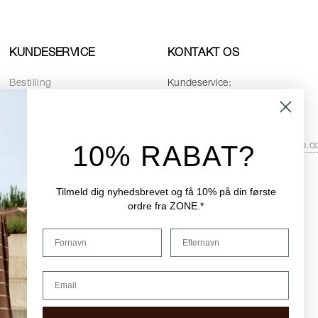
KUNDESERVICE
KONTAKT OS
Bestilling
Kundeservice:
Betaling
Telefon:
+45 8768 4728
Levering
Email:
10% RABAT?
service.dk@zonedenmarkshop.
Returnering
Datapolitik
Åbningstider i kundeservice:
Cookiepolitik
Tilmeld dig nyhedsbrevet og få 10% på din første
Hverdage:
08:00 - 16:00
ordre fra ZONE.*
Handelsbetingelser
Fredag:
08:00 - 15:30
Fornavn
Efternavn
Reservedele
Email