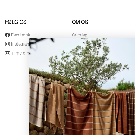
FØLG OS
OM OS
Facebook
Goddag
Instagram
Designere
Tilmeld nyhedsbrev
Awards
Nyhedsbrev
Black Friday