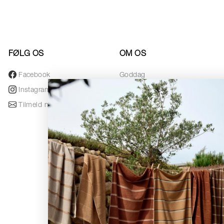
FØLG OS
OM OS
Facebook
Goddag
Instagram
Designere
Tilmeld nyhedsbrev
Awards
Nyhedsbrev
Black Friday