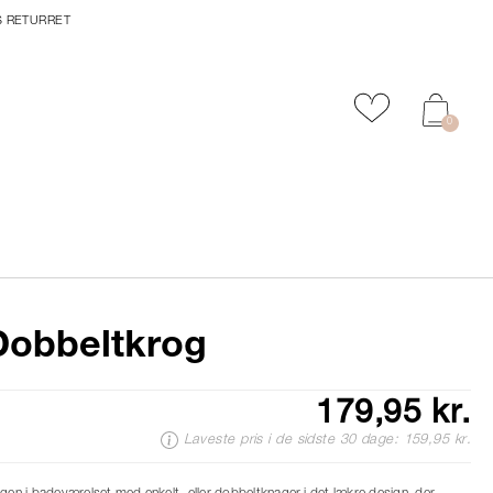
S RETURRET
Tilføj til favor
0
Dobbeltkrog
179,95 kr.
Laveste pris i de sidste 30 dage: 159,95 kr.