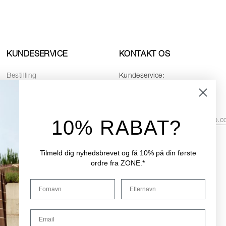
KUNDESERVICE
KONTAKT OS
Bestilling
Kundeservice:
Betaling
Telefon:
+45 8768 4728
Levering
Email:
10% RABAT?
service.dk@zonedenmarkshop.
Returnering
Datapolitik
Åbningstider i kundeservice:
Cookiepolitik
Tilmeld dig nyhedsbrevet og få 10% på din første
Hverdage:
08:00 - 16:00
ordre fra ZONE.*
Handelsbetingelser
Fredag:
08:00 - 15:30
Fornavn
Efternavn
Reservedele
Email