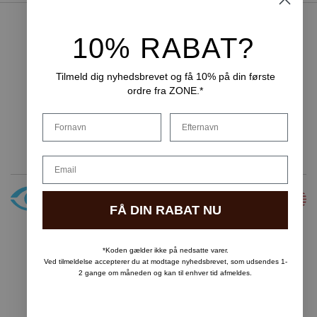
10% RABAT?
NEM BETALING
Tilmeld dig nyhedsbrevet og få 10% på din første
ordre fra ZONE.*
LEVERINGSMULIGHEDER
Fornavn
Efternavn
Email
FÅ DIN RABAT NU
Copyright © F&H Group A/S · CVR: 10325838
*Koden gælder ikke på nedsatte varer.
Ved tilmeldelse accepterer du at modtage nyhedsbrevet, som udsendes 1-
2 gange om måneden og kan til enhver tid afmeldes.