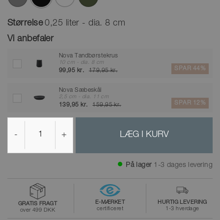
valgte
Størrelse
0,25 liter - dia. 8 cm
Vi anbefaler
Nova Tandbørstekrus
10 cm - dia. 8 cm
SPAR 44%
99,95 kr.
179,95 kr.
Nova Sæbeskål
2,5 cm - dia. 11 cm
SPAR 12%
139,95 kr.
159,95 kr.
-
+
LÆG I KURV
På lager
1-3 dages levering
E-MÆRKET
HURTIG LEVERING
GRATIS FRAGT
certificeret
1-3 hverdage
over 499 DKK