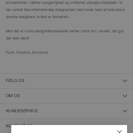
konventioner, vækker nysgerrighed og omfavner udsøgte materialer. Vi
har vundet flere internationale designpriser med vores team af innovative
danske designere, hvilket er fantastisk.
Men det er vores designinteresserede venner rundt om i verden, der gør
det hele værd!
Form. Function. Emotions
FØLG OS
OM OS
KUNDESERVICE
KONTAKT OS