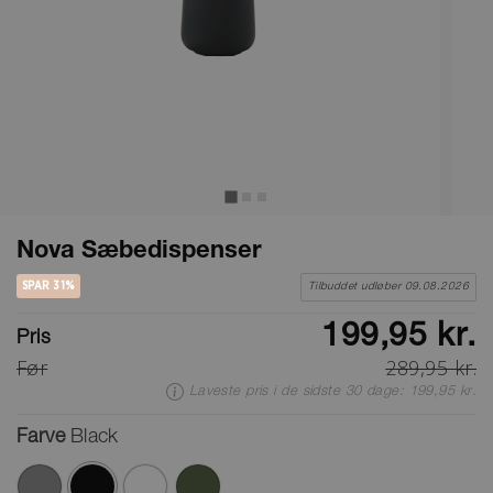
Nova Sæbedispenser
SPAR 31%
Tilbuddet udløber 09.08.2026
199,95 kr.
Pris
Før
289,95 kr.
Laveste pris i de sidste 30 dage: 199,95 kr.
Farve
Black