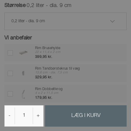
Størrelse
0,2 liter - dia. 9 cm
0,2 liter - dia. 9 cm
Vi anbefaler
Rim Brusehylde
22 x 11,4 x 2 cm
399,95 kr.
Rim Tandbørstekrus til væg
13,6 cm - dia. 7,5 cm
329,95 kr.
Rim Dobbeltkrog
4 x 2 x 11,5 cm
179,95 kr.
-
+
LÆG I KURV