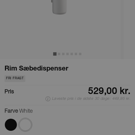
Rim Sæbedispenser
FRI FRAGT
529,00 kr.
Pris
Laveste pris i de sidste 30 dage: 449,95 kr.
Farve
White
valgte