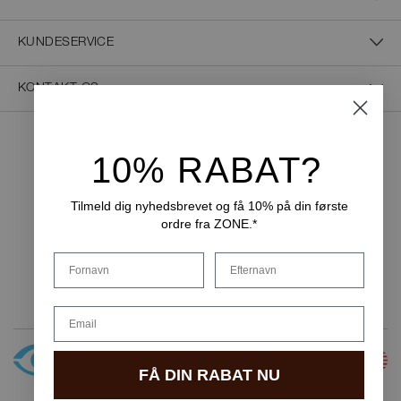
KUNDESERVICE
KONTAKT OS
10% RABAT?
NEM BETALING
Tilmeld dig nyhedsbrevet og få 10% på din første
ordre fra ZONE.*
LEVERINGSMULIGHEDER
Fornavn
Efternavn
Email
FÅ DIN RABAT NU