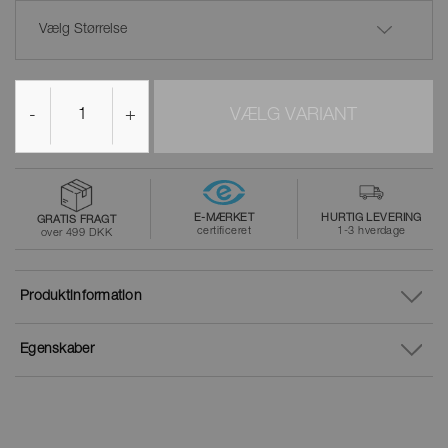
Vælg Størrelse
-
+
VÆLG VARIANT
E-MÆRKET
HURTIG LEVERING
GRATIS FRAGT
certificeret
1-3 hverdage
over 499 DKK
Produktinformation
Egenskaber