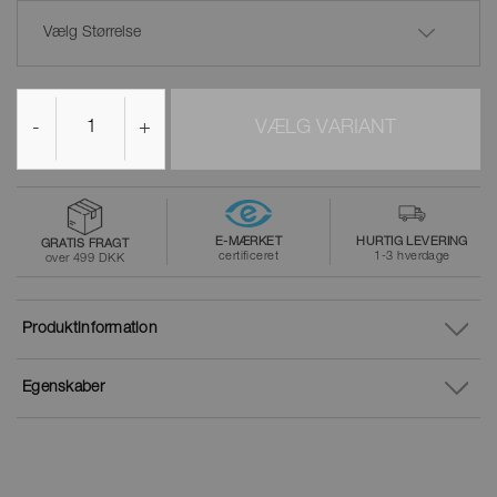
Vælg Størrelse
-
+
VÆLG VARIANT
E-MÆRKET
HURTIG LEVERING
GRATIS FRAGT
certificeret
1-3 hverdage
over 499 DKK
Produktinformation
Egenskaber