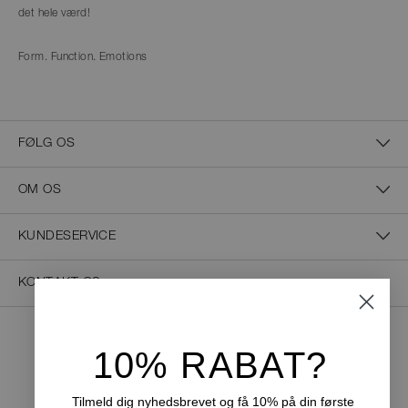
det hele værd!
Form. Function. Emotions
FØLG OS
OM OS
KUNDESERVICE
KONTAKT OS
10% RABAT?
NEM BETALING
Tilmeld dig nyhedsbrevet og få 10% på din første