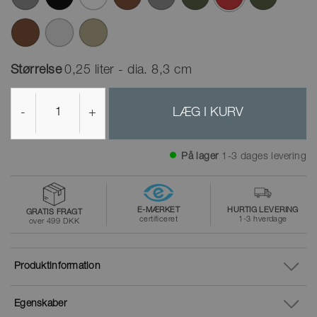
valgte
Størrelse
0,25 liter - dia. 8,3 cm
-
+
LÆG I KURV
På lager
1-3 dages levering
E-MÆRKET
HURTIG LEVERING
GRATIS FRAGT
certificeret
1-3 hverdage
over 499 DKK
Produktinformation
Egenskaber