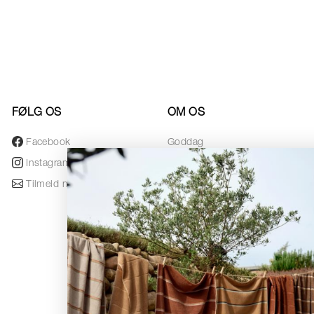
FØLG OS
OM OS
Facebook
Goddag
Instagram
Designere
Tilmeld nyhedsbrev
Awards
Nyhedsbrev
Black Friday