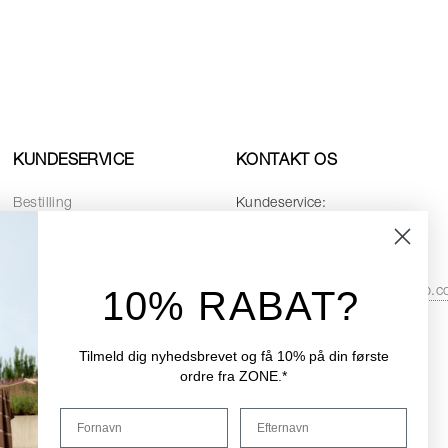
KUNDESERVICE
KONTAKT OS
Bestilling
Kundeservice:
Betaling
Telefon:
+45 8768 4728
Levering
Email:
10% RABAT?
service.dk@zonedenmarkshop.
Returnering
Datapolitik
Åbningstider i kundeservice:
Cookiepolitik
Tilmeld dig nyhedsbrevet og få 10% på din første
Hverdage:
08:00 - 16:00
ordre fra ZONE.*
Handelsbetingelser
Fredag:
08:00 - 15:30
Fornavn
Efternavn
Reservedele