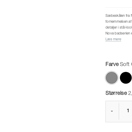
Sæbeskålen fra 
fornemmelsen af 
detaljer i stål-l
Nova badserien e
for øjet med sit
Læs mere
overflade.
Farve
Soft
valgte
Størrelse
2
-