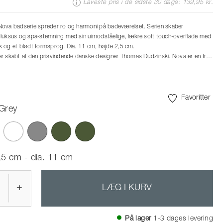
Laveste pris i de sidste 30 dage: 139,95 kr.
Nova badserie spreder ro og harmoni på badeværelset. Serien skaber
luksus og spa-stemning med sin uimodståelige, lækre soft touch-overflade med
ook og et blødt formsprog. Dia. 11 cm, højde 2,5 cm.
r skabt af den prisvindende danske designer Thomas Dudzinski. Nova er en fryd
 skulpturelle og elegante udtryk – og for fingrene med den bløde og lækre
Favoritter
 Grey
,5 cm - dia. 11 cm
+
LÆG I KURV
På lager
1-3 dages levering