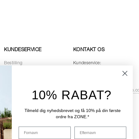
KUNDESERVICE
KONTAKT OS
Bestilling
Kundeservice:
Betaling
Telefon:
+45 8768 4728
Levering
Email:
10% RABAT?
service.dk@zonedenmarkshop.
Returnering
Datapolitik
Åbningstider i kundeservice:
Cookiepolitik
Tilmeld dig nyhedsbrevet og få 10% på din første
Hverdage:
08:00 - 16:00
ordre fra ZONE.*
Handelsbetingelser
Fredag:
08:00 - 15:30
Fornavn
Efternavn
Reservedele