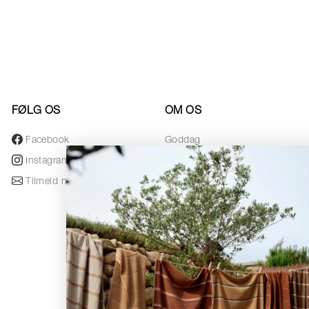
FØLG OS
OM OS
Facebook
Goddag
Instagram
Designere
Tilmeld nyhedsbrev
Awards
Nyhedsbrev
Black Friday