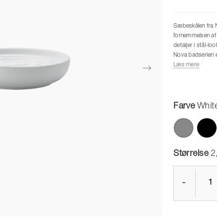
Sæbeskålen fra 
fornemmelsen af 
detaljer i stål-l
Nova badserien e
for øjet med sit
Læs mere
overflade.
Farve
Whit
Størrelse
2
-