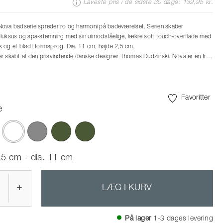
Laveste pris i de sidste 30 dage: 139,95 kr.
Nova badserie spreder ro og harmoni på badeværelset. Serien skaber
luksus og spa-stemning med sin uimodståelige, lækre soft touch-overflade med
ook og et blødt formsprog. Dia. 11 cm, højde 2,5 cm.
r skabt af den prisvindende danske designer Thomas Dudzinski. Nova er en fryd
 skulpturelle og elegante udtryk – og for fingrene med den bløde og lækre
Favoritter
e
valgte
,5 cm - dia. 11 cm
+
LÆG I KURV
På lager
1-3 dages levering