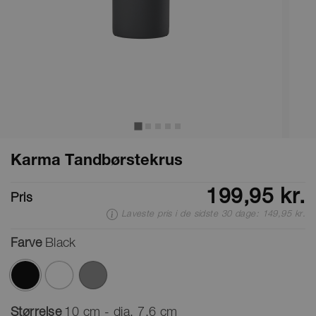
Karma Tandbørstekrus
199,95 kr.
Pris
Laveste pris i de sidste 30 dage: 149,95 kr.
Farve
Black
valgte
Størrelse
10 cm - dia. 7,6 cm