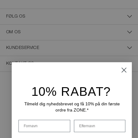
FØLG OS
OM OS
KUNDESERVICE
KONTAKT OS
10% RABAT?
NEM BETALING
Tilmeld dig nyhedsbrevet og få 10% på din første
ordre fra ZONE.*
LEVERINGSMULIGHEDER
Fornavn
Efternavn