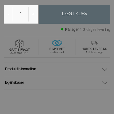
-
+
LÆG I KURV
På lager
1-3 dages levering
E-MÆRKET
HURTIG LEVERING
GRATIS FRAGT
certificeret
1-3 hverdage
over 499 DKK
Produktinformation
Egenskaber