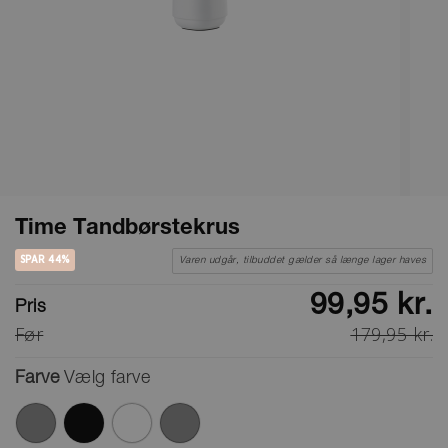
Time Tandbørstekrus
SPAR 44%
Varen udgår, tilbuddet gælder så længe lager haves
99,95 kr.
Pris
Før
179,95 kr.
Farve
Vælg farve