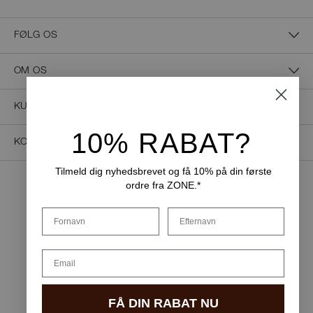
FØLG OS
OM OS
KUNDESERVICE
10% RABAT?
KONTAKT OS
Tilmeld dig nyhedsbrevet og få 10% på din første
ordre fra ZONE.*
NEM BETALING
Fornavn
Efternavn
Email
LEVERINGSMULIGHEDER
FÅ DIN RABAT NU