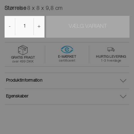
Størrelse
8 x 8 x 9,8 cm
-
+
VÆLG VARIANT
E-MÆRKET
HURTIG LEVERING
GRATIS FRAGT
certificeret
1-3 hverdage
over 499 DKK
Produktinformation
Egenskaber