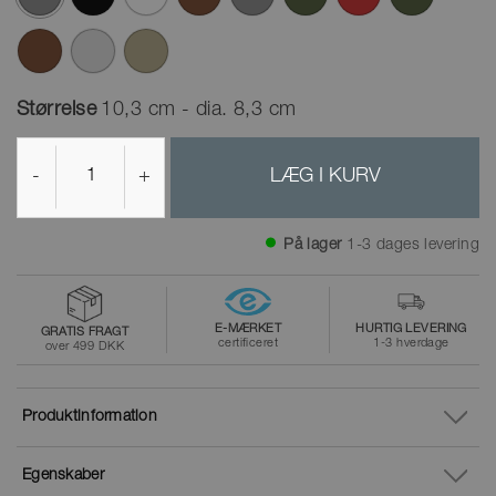
valgte
Størrelse
10,3 cm - dia. 8,3 cm
-
+
LÆG I KURV
På lager
1-3 dages levering
E-MÆRKET
HURTIG LEVERING
GRATIS FRAGT
certificeret
1-3 hverdage
over 499 DKK
Produktinformation
Egenskaber