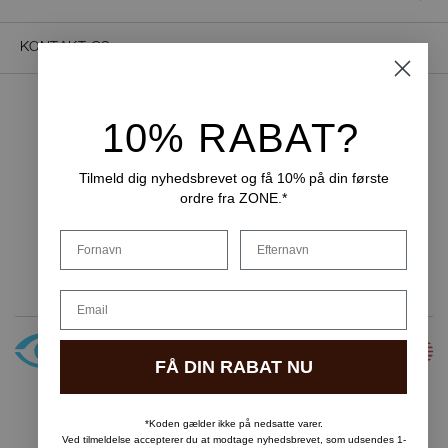
KONTAKT OS
10% RABAT?
NEM BETALING
Tilmeld dig nyhedsbrevet og få 10% på din første
ordre fra ZONE.*
LEVERINGSMULIGHEDER
Fornavn
Efternavn
Email
FÅ DIN RABAT NU
Copyright © F&H Group A/S · CVR: 10325838
*Koden gælder ikke på nedsatte varer.
Ved tilmeldelse accepterer du at modtage nyhedsbrevet, som udsendes 1-