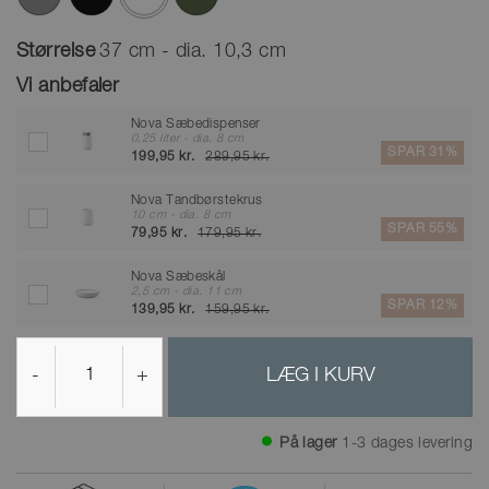
valgte
Størrelse
37 cm - dia. 10,3 cm
Vi anbefaler
Nova Sæbedispenser
0,25 liter - dia. 8 cm
SPAR 31%
199,95 kr.
289,95 kr.
Nova Tandbørstekrus
10 cm - dia. 8 cm
SPAR 55%
79,95 kr.
179,95 kr.
Nova Sæbeskål
2,5 cm - dia. 11 cm
SPAR 12%
139,95 kr.
159,95 kr.
-
+
LÆG I KURV
På lager
1-3 dages levering