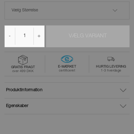
Vælg Størrelse
-
+
VÆLG VARIANT
E-MÆRKET
HURTIG LEVERING
GRATIS FRAGT
certificeret
1-3 hverdage
over 499 DKK
Produktinformation
Egenskaber