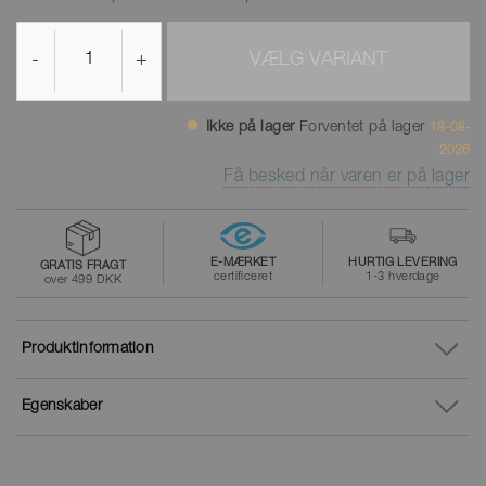
-
+
VÆLG VARIANT
Ikke på lager
Forventet på lager
18-08-
2026
Få besked når varen er på lager
E-MÆRKET
HURTIG LEVERING
GRATIS FRAGT
certificeret
1-3 hverdage
over 499 DKK
Produktinformation
Egenskaber