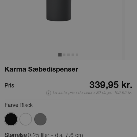
Karma Sæbedispenser
339,95 kr.
Pris
Laveste pris i de sidste 30 dage: 199,95 kr.
Farve
Black
valgte
Størrelse
0,25 liter - dia. 7,6 cm