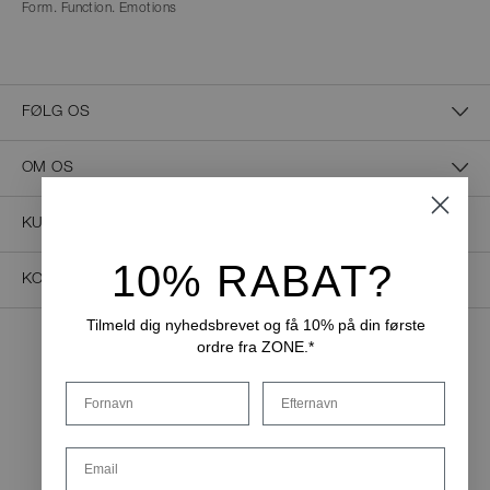
Form. Function. Emotions
FØLG OS
OM OS
KUNDESERVICE
10% RABAT?
KONTAKT OS
Tilmeld dig nyhedsbrevet og få 10% på din første
ordre fra ZONE.*
NEM BETALING
Fornavn
Efternavn
Email
LEVERINGSMULIGHEDER