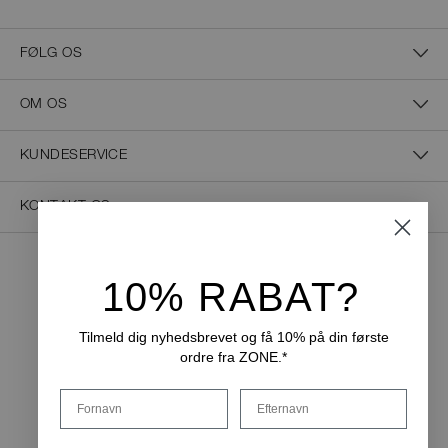
FØLG OS
OM OS
KUNDESERVICE
KONTAKT OS
10% RABAT?
NEM BETALING
Tilmeld dig nyhedsbrevet og få 10% på din første
ordre fra ZONE.*
LEVERINGSMULIGHEDER
Fornavn
Efternavn