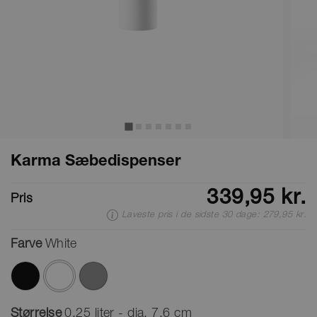
Karma Sæbedispenser
339,95 kr.
Pris
Laveste pris i de sidste 30 dage: 279,95 kr.
Farve
White
valgte
Størrelse
0,25 liter - dia. 7,6 cm