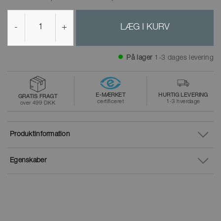
-
+
LÆG I KURV
På lager
1-3 dages levering
E-MÆRKET
HURTIG LEVERING
GRATIS FRAGT
certificeret
1-3 hverdage
over 499 DKK
Produktinformation
Egenskaber