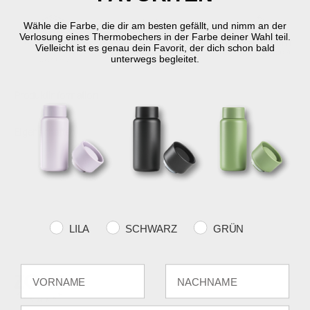
Wähle die Farbe, die dir am besten gefällt, und nimm an der
Verlosung eines Thermobechers in der Farbe deiner Wahl teil.
KOSTENLOSER
SCHNELLE
RÜCKGABERECHT
Vielleicht ist es genau dein Favorit, der dich schon bald
VERSAND
LIEFERUNG
30 Tage Rückgabe
unterwegs begleitet.
über €59
2-5 Werktage
Produktinformation
Eigenschaften
Farvevalg
LILA
SCHWARZ
GRÜN
Fornavn
Efternavn