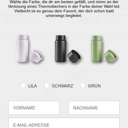
ZONE DENMARK
ZONE DENM
Wähle die Farbe, die dir am besten gefällt, und nimm an der
Verlosung eines Thermobechers in der Farbe deiner Wahl teil.
Ume Taschentuchbox
Ume Taschen
Vielleicht ist es genau dein Favorit, der dich schon bald
unterwegs begleitet.
49,95 €
49,95 €
Preis
Preis
SPAREN SIE 36 %
Farvevalg
LILA
SCHWARZ
GRÜN
Fornavn
Efternavn
 VERSAND
E-mail