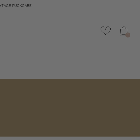
0 TAGE RÜCKGABE
Zu Favoriten
0