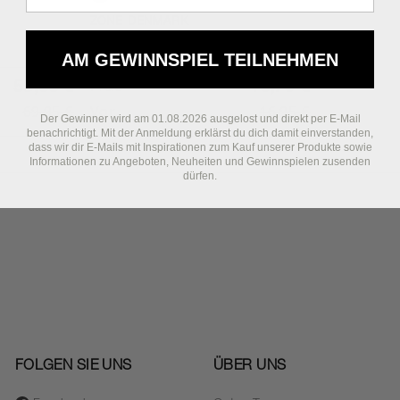
Black
ZONE DENMARK
Singles Fliegenklatsche
AM GEWINNSPIEL TEILNEHMEN
55,00 €
10,79 €
Preis
69,95 €
Vor
16,95 €
Der Gewinner wird am 01.08.2026 ausgelost und direkt per E-Mail
benachrichtigt. Mit der Anmeldung erklärst du dich damit einverstanden,
dass wir dir E-Mails mit Inspirationen zum Kauf unserer Produkte sowie
Informationen zu Angeboten, Neuheiten und Gewinnspielen zusenden
dürfen.
FOLGEN SIE UNS
ÜBER UNS