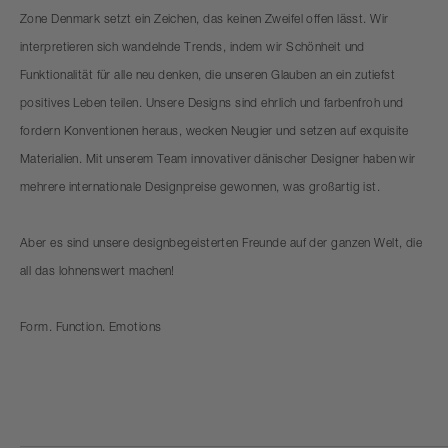
Zone Denmark setzt ein Zeichen, das keinen Zweifel offen lässt. Wir
interpretieren sich wandelnde Trends, indem wir Schönheit und
Funktionalität für alle neu denken, die unseren Glauben an ein zutiefst
positives Leben teilen. Unsere Designs sind ehrlich und farbenfroh und
fordern Konventionen heraus, wecken Neugier und setzen auf exquisite
Materialien. Mit unserem Team innovativer dänischer Designer haben wir
mehrere internationale Designpreise gewonnen, was großartig ist.
Aber es sind unsere designbegeisterten Freunde auf der ganzen Welt, die
all das lohnenswert machen!
Form. Function. Emotions