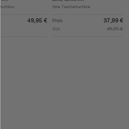
ARK
ZONE DENMARK
tuchbox
Ume Taschentuchbox
49,95 €
37,99 €
Preis
Vor
49,95 €