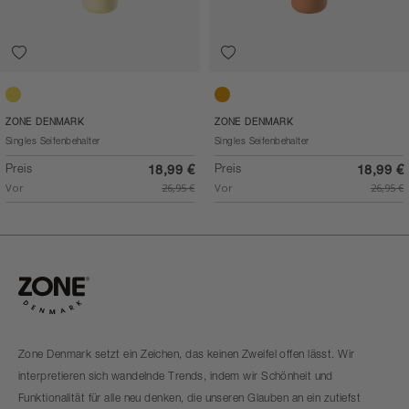
Limestone
Apricot
ZONE DENMARK
ZONE DENMARK
Singles Seifenbehalter
Singles Seifenbehalter
Preis
Preis
18,99 €
18,99 €
Vor
26,95 €
Vor
26,95 €
Zone Denmark setzt ein Zeichen, das keinen Zweifel offen lässt. Wir
interpretieren sich wandelnde Trends, indem wir Schönheit und
Funktionalität für alle neu denken, die unseren Glauben an ein zutiefst