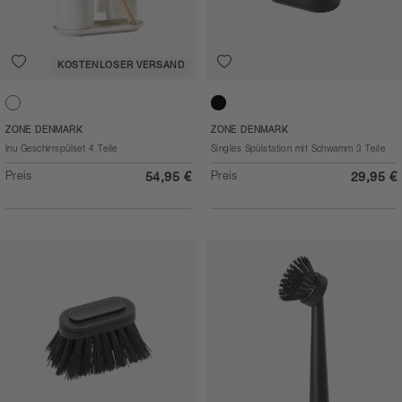
KOSTENLOSER VERSAND
Offwhite
Black
ZONE DENMARK
ZONE DENMARK
Inu Geschirrspülset 4 Teile
Singles Spülstation mit Schwamm 3 Teile
Preis
Preis
54,95 €
29,95 €