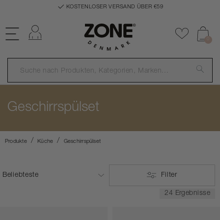
KOSTENLOSER VERSAND ÜBER €59
Einloggen
Zu Favor
0
Geschirrspülset
Produkte
Küche
Geschirrspülset
Filter
24 Ergebnisse