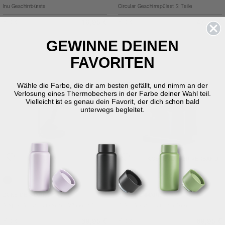
Inu Geschirrbürste
Circular Geschirrspülset 3 Teile
Preis
Preis
16,95 €
47,95 €
GEWINNE DEINEN
FAVORITEN
Wähle die Farbe, die dir am besten gefällt, und nimm an der
Verlosung eines Thermobechers in der Farbe deiner Wahl teil.
Vielleicht ist es genau dein Favorit, der dich schon bald
unterwegs begleitet.
KOSTENLOSER VERSAND
Black
Black
ZONE DENMARK
ZONE DENMARK
Singles Geschirrbürste mit Ständer 2 Teile
DIISH Geschirrspülset 5 Teile
Preis
Preis
39,95 €
89,95 €