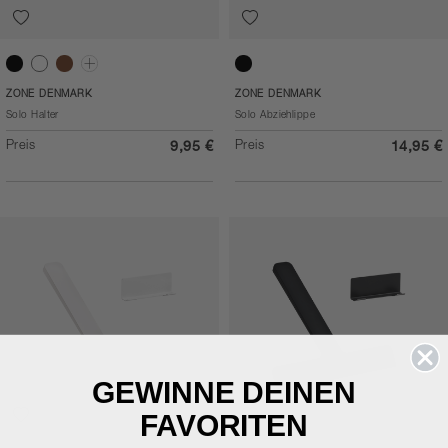
Black
White
Taupe
Grey
Black
ZONE DENMARK
ZONE DENMARK
Solo Halter
Solo Abziehlippe
Preis
Preis
9,95 €
14,95 €
GEWINNE DEINEN
FAVORITEN