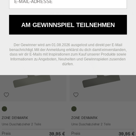
Ume Duschabzieher 2 Teile
Ume Duschabzieher 2 Teile
Preis
Preis
39,95 €
28,95 €
Vor
39,95 €
AM GEWINNSPIEL TEILNEHMEN
Der Gewinner wird am 01.08.2026 ausgelost und direkt per E-Mail
benachrichtigt. Mit der Anmeldung erklärst du dich damit einverstanden,
dass wir dir E-Mails mit Inspirationen zum Kauf unserer Produkte sowie
Informationen zu Angeboten, Neuheiten und Gewinnspielen zusenden
dürfen.
Eucalyptus
Olive green
ZONE DENMARK
ZONE DENMARK
Ume Duschabzieher 2 Teile
Ume Duschabzieher 2 Teile
Preis
Preis
39,95 €
39,95 €