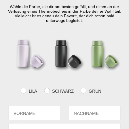
Wähle die Farbe, die dir am besten gefällt, und nimm an der
White
Black
Verlosung eines Thermobechers in der Farbe deiner Wahl teil.
ZONE DENMARK
ZONE DENMARK
Vielleicht ist es genau dein Favorit, der dich schon bald
Ume Duschabzieher 2 Teile
Ume Duschabzieher 2 Teile
unterwegs begleitet.
Preis
Preis
39,95 €
39,95 €
SPAREN SIE 27 %
Farvevalg
LILA
SCHWARZ
GRÜN
Fornavn
Efternavn
Soft Grey
Grey
E-mail
ZONE DENMARK
ZONE DENMARK