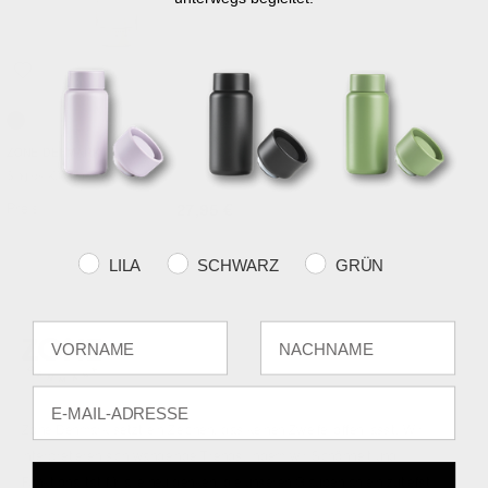
Taupe
ZONE DENMARK
Singles Küchenwecker
Preis
27,95 €
Farvevalg
LILA
SCHWARZ
GRÜN
Fornavn
Efternavn
E-mail
Zone Denmark setzt ein Zeichen, das keinen Zweifel offen lässt. Wir
interpretieren sich wandelnde Trends, indem wir Schönheit und
Funktionalität für alle neu denken, die unseren Glauben an ein zutiefst