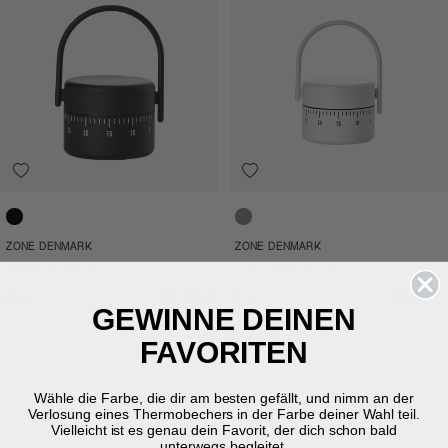
Black
Warm Grey
ZONE DENMARK
ZONE DENMARK
Singles Küchenwecker
Singles Küchenwecker
Preis
Preis
27,95 €
27,95 €
GEWINNE DEINEN
FAVORITEN
Wähle die Farbe, die dir am besten gefällt, und nimm an der
Verlosung eines Thermobechers in der Farbe deiner Wahl teil.
Vielleicht ist es genau dein Favorit, der dich schon bald
unterwegs begleitet.