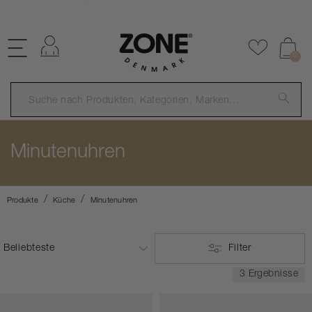
KOSTENLOSER VERSAND ÜBER €59
Einloggen
Zu Favor
0
Minutenuhren
Produkte
Küche
Minutenuhren
Filter
3 Ergebnisse