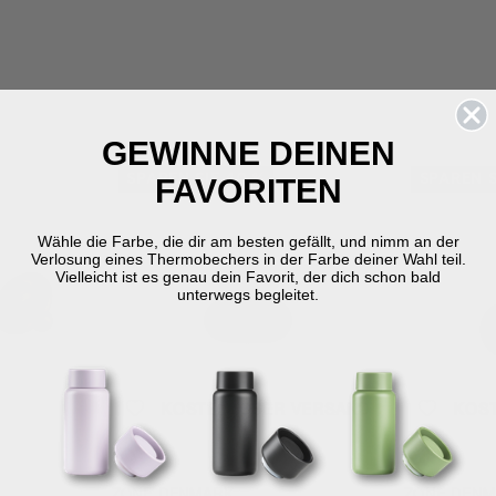
GEWINNE DEINEN
SPAREN SIE 40 %
SPAREN S
FAVORITEN
Wähle die Farbe, die dir am besten gefällt, und nimm an der
Verlosung eines Thermobechers in der Farbe deiner Wahl teil.
Vielleicht ist es genau dein Favorit, der dich schon bald
unterwegs begleitet.
KOSTENLOSER VERSAND
KOS
Smoked Grey
Pure Clear