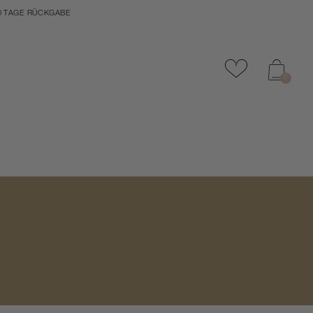
0 TAGE RÜCKGABE
Zu Favoriten
0