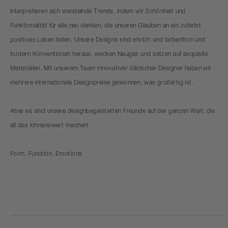
interpretieren sich wandelnde Trends, indem wir Schönheit und
Funktionalität für alle neu denken, die unseren Glauben an ein zutiefst
positives Leben teilen. Unsere Designs sind ehrlich und farbenfroh und
fordern Konventionen heraus, wecken Neugier und setzen auf exquisite
Materialien. Mit unserem Team innovativer dänischer Designer haben wir
mehrere internationale Designpreise gewonnen, was großartig ist.
Aber es sind unsere designbegeisterten Freunde auf der ganzen Welt, die
all das lohnenswert machen!
Form. Function. Emotions