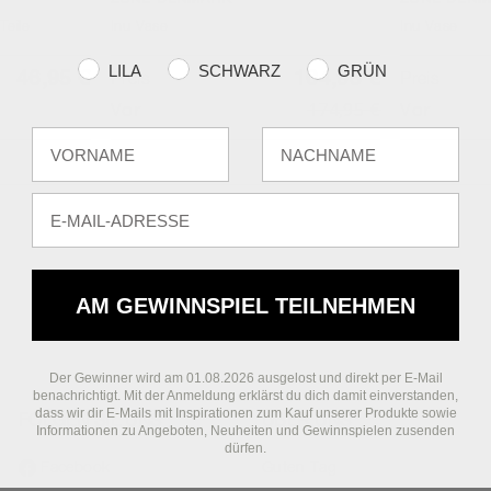
ZONE DENMARK
ZONE DENM
Teile
Inu Vase
Inu Vase
Farvevalg
LILA
SCHWARZ
GRÜN
46,95 €
104,95 €
Preis
Preis
Vor
174,95 €
Vor
Fornavn
Efternavn
E-mail
AM GEWINNSPIEL TEILNEHMEN
Der Gewinner wird am 01.08.2026 ausgelost und direkt per E-Mail
benachrichtigt. Mit der Anmeldung erklärst du dich damit einverstanden,
dass wir dir E-Mails mit Inspirationen zum Kauf unserer Produkte sowie
FOLGEN SIE UNS
ÜBER UNS
Informationen zu Angeboten, Neuheiten und Gewinnspielen zusenden
dürfen.
Facebook
Guten Tag