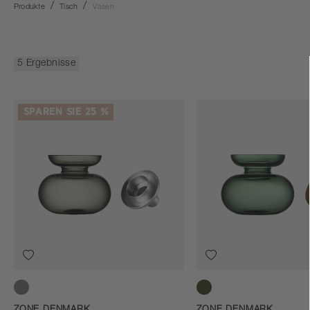
Produkte
Tisch
Vasen
5 Ergebnisse
SPAREN SIE 25 %
Smoked Grey/Steel
Moss Green/Brass