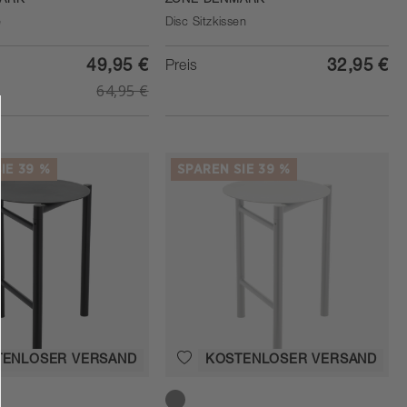
ARK
ZONE DENMARK
e
Disc Sitzkissen
49,95 €
32,95 €
Preis
64,95 €
IE 39 %
SPAREN SIE 39 %
TENLOSER VERSAND
KOSTENLOSER VERSAND