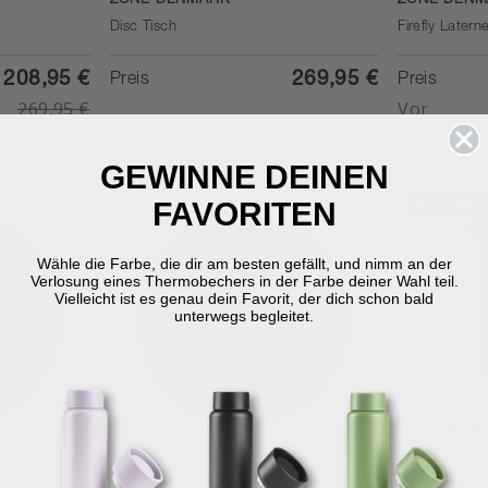
ZONE DENMARK
ZONE DENM
Disc Tisch
Firefly Latern
208,95 €
269,95 €
Preis
Preis
269,95 €
Vor
GEWINNE DEINEN
SPAREN S
FAVORITEN
Wähle die Farbe, die dir am besten gefällt, und nimm an der
Verlosung eines Thermobechers in der Farbe deiner Wahl teil.
Vielleicht ist es genau dein Favorit, der dich schon bald
unterwegs begleitet.
KOS