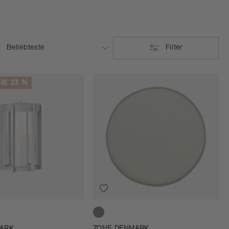
Filter
IE 23 %
Soft Grey