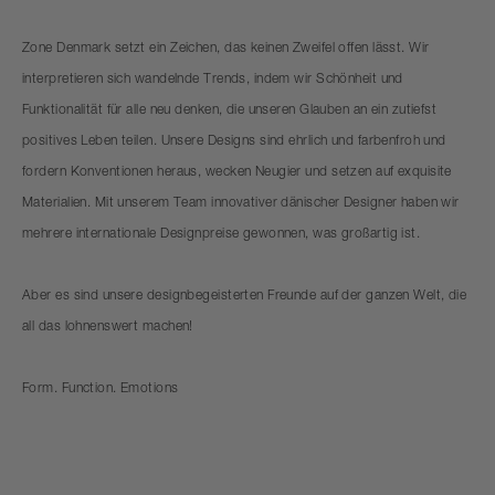
Zone Denmark setzt ein Zeichen, das keinen Zweifel offen lässt. Wir
interpretieren sich wandelnde Trends, indem wir Schönheit und
Funktionalität für alle neu denken, die unseren Glauben an ein zutiefst
positives Leben teilen. Unsere Designs sind ehrlich und farbenfroh und
fordern Konventionen heraus, wecken Neugier und setzen auf exquisite
Materialien. Mit unserem Team innovativer dänischer Designer haben wir
mehrere internationale Designpreise gewonnen, was großartig ist.
Aber es sind unsere designbegeisterten Freunde auf der ganzen Welt, die
all das lohnenswert machen!
Form. Function. Emotions