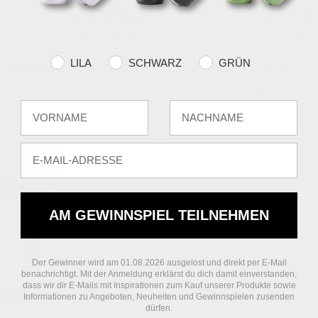
Orange Crush
Black
ZONE DENMARK
ZONE DENM
Disc Sitzkissen
Disc Schemel
Farvevalg
LILA
SCHWARZ
GRÜN
32,95 €
32,95 €
Preis
Preis
Vor
Fornavn
Efternavn
E-mail
AM GEWINNSPIEL TEILNEHMEN
Der Gewinner wird am 01.08.2026 ausgelost und direkt per E-Mail
benachrichtigt. Mit der Anmeldung erklärst du dich damit einverstanden,
dass wir dir E-Mails mit Inspirationen zum Kauf unserer Produkte sowie
Informationen zu Angeboten, Neuheiten und Gewinnspielen zusenden
 VERSAND
dürfen.