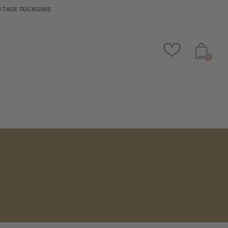
0 TAGE RÜCKGABE
Zu Favoriten
0