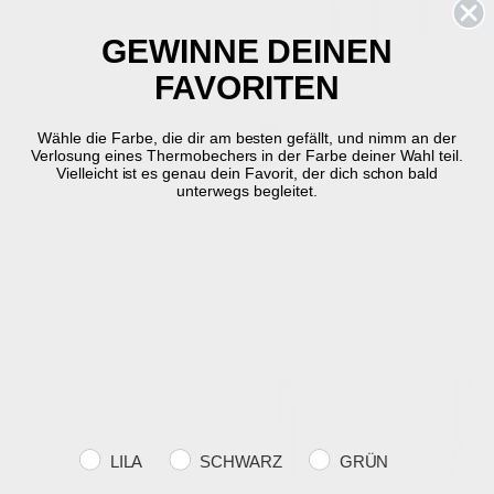
GEWINNE DEINEN
FAVORITEN
KOSTENLOSER VERSAND
KOSTENLOSER VERSAND
Wähle die Farbe, die dir am besten gefällt, und nimm an der
Soft Grey
Black
Verlosung eines Thermobechers in der Farbe deiner Wahl teil.
ZONE DENMARK
ZONE DENMARK
Vielleicht ist es genau dein Favorit, der dich schon bald
A-Stool Schemel
Disc Schemel
unterwegs begleitet.
Preis
Preis
109,95 €
80,99 €
Vor
134,95 €
SPAREN SIE 39 %
SPAREN SIE 24 %
Farvevalg
LILA
SCHWARZ
GRÜN