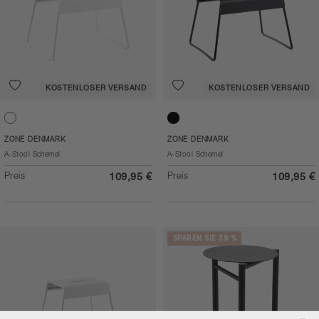
KOSTENLOSER VERSAND
KOSTENLOSER VERSAND
White
Black
ZONE DENMARK
ZONE DENMARK
A-Stool Schemel
A-Stool Schemel
Preis
Preis
109,95 €
109,95 €
SPAREN SIE 39 %