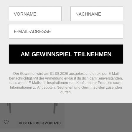
KOSTENLOSER VERSAND
KOSTENLOSER VERSAND
Fornavn
Efternavn
Soft Grey
Black
E-mail
ZONE DENMARK
ZONE DENMARK
Disc Schemel
Disc Bank
Preis
Preis
80,99 €
204,95 €
Vor
134,95 €
Vor
269,95 €
AM GEWINNSPIEL TEILNEHMEN
SPAREN SIE 22 %
Der Gewinner wird am 01.08.2026 ausgelost und direkt per E-Mail
benachrichtigt. Mit der Anmeldung erklärst du dich damit einverstanden,
dass wir dir E-Mails mit Inspirationen zum Kauf unserer Produkte sowie
Informationen zu Angeboten, Neuheiten und Gewinnspielen zusenden
dürfen.
KOSTENLOSER VERSAND