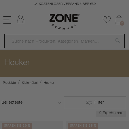
KOSTENLOSER VERSAND ÜBER €59
Einloggen
Zu Favor
0
Hocker
Produkte
Kleinmöbel
Hocker
Filter
9 Ergebnisse
SPAREN SIE 20 %
SPAREN SIE 26 %