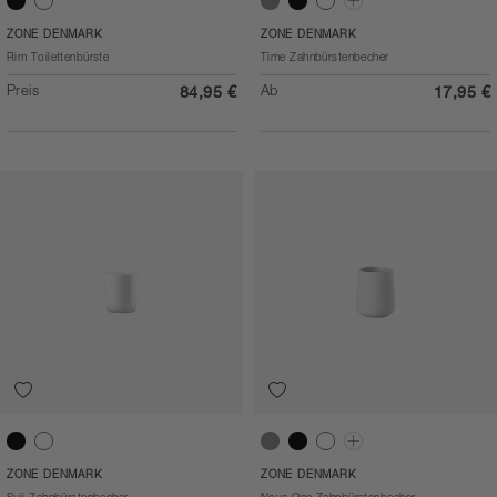
Black
White
Soft Grey
Black
White
Concrete
ZONE DENMARK
ZONE DENMARK
Rim Toilettenbürste
Time Zahnbürstenbecher
Preis
Ab
84,95 €
17,95 €
Black
White
Soft Grey
Black
White
Matcha Green
ZONE DENMARK
ZONE DENMARK