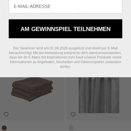
E-mail
Black
Warm Grey
Soft Grey
Black
White
Grey
ZONE DENMARK
ZONE DENMARK
Singles Thermoskanne
Nova Seifenschale
AM GEWINNSPIEL TEILNEHMEN
Ab
Ab
59,99 €
9,95 €
Der Gewinner wird am 01.08.2026 ausgelost und direkt per E-Mail
benachrichtigt. Mit der Anmeldung erklärst du dich damit einverstanden,
dass wir dir E-Mails mit Inspirationen zum Kauf unserer Produkte sowie
Informationen zu Angeboten, Neuheiten und Gewinnspielen zusenden
dürfen.