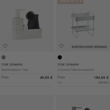
SPAREN SIE 27 %
KOSTENLOSER VERSAND
Warm Grey
Black
ZONE DENMARK
ZONE DENMARK
Geschirrspülset 4 Teile
A-Console Table Konsolentisch
Preis
Preis
49,95 €
194,95 €
Vor
269,95 €