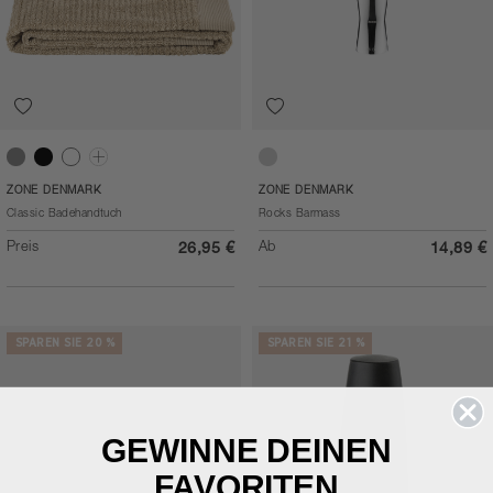
Soft Grey
Black
White
Matcha Green
Polished Steel
ZONE DENMARK
ZONE DENMARK
Classic Badehandtuch
Rocks Barmass
Preis
Ab
26,95 €
14,89 €
SPAREN SIE 20 %
SPAREN SIE 21 %
GEWINNE DEINEN
FAVORITEN