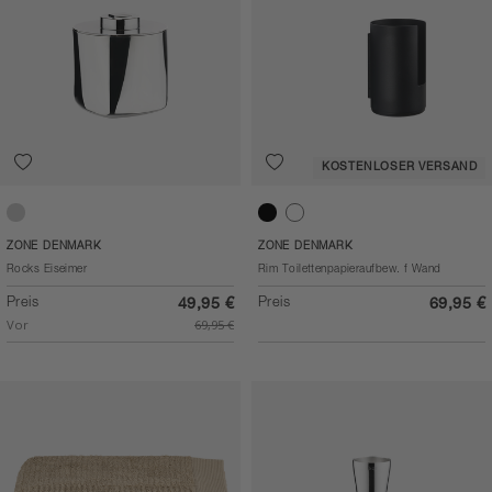
KOSTENLOSER VERSAND
Polished Steel
Black
White
ZONE DENMARK
ZONE DENMARK
Rocks Eiseimer
Rim Toilettenpapieraufbew. f Wand
Preis
Preis
49,95 €
69,95 €
Vor
69,95 €