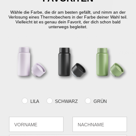
Wähle die Farbe, die dir am besten gefällt, und nimm an der
Verlosung eines Thermobechers in der Farbe deiner Wahl teil.
Vielleicht ist es genau dein Favorit, der dich schon bald
unterwegs begleitet.
Offwhite
Black
ZONE DENMARK
ZONE DENMARK
Eau Poke-/Ramenschüssel
Splash Seifenspender
Preis
Preis
11,95 €
21,95 €
Vor
14,95 €
Vor
27,95 €
Farvevalg
LILA
SCHWARZ
GRÜN
Fornavn
Efternavn
KOSTENLOSER VERSAND