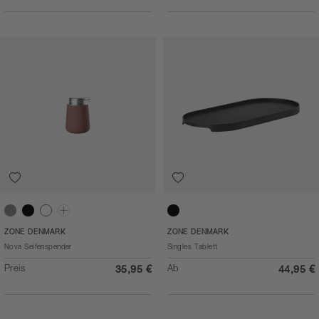
Soft Grey
Black
White
Olive green
Black
ZONE DENMARK
ZONE DENMARK
Nova Seifenspender
Singles Tablett
Preis
Ab
35,95 €
44,95 €