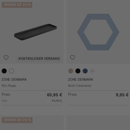
SPAREN SIE 20 %
KOSTENLOSER VERSAND
Black
White
Latte
Black
Blue
Burgundy
ZONE DENMARK
ZONE DENMARK
Rim Regal
Bold Untersetzer
Preis
Preis
63,95 €
9,95 €
Vor
79,95 €
SPAREN SIE 28 %