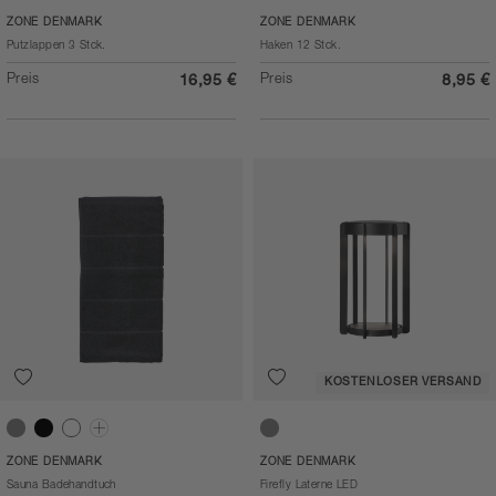
Brown
Silber/Metall
ZONE DENMARK
ZONE DENMARK
Putzlappen 3 Stck.
Haken 12 Stck.
Preis
Preis
16,95 €
8,95 €
KOSTENLOSER VERSAND
Soft Grey
Black
White
Taupe
Soft Grey
ZONE DENMARK
ZONE DENMARK
Sauna Badehandtuch
Firefly Laterne LED