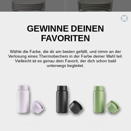
GEWINNE DEINEN
FAVORITEN
Wähle die Farbe, die dir am besten gefällt, und nimm an der
Warm Grey
Mud
Verlosung eines Thermobechers in der Farbe deiner Wahl teil.
ZONE DENMARK
ZONE DENMARK
Vielleicht ist es genau dein Favorit, der dich schon bald
Singles Glasuntersetzer 6 Stck.
Singles Glasuntersetzer 6 Stck.
unterwegs begleitet.
Preis
Preis
32,95 €
24,95 €
Vor
32,95 €