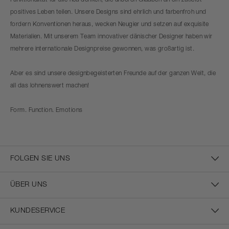
Funktionalität für alle neu denken, die unseren Glauben an ein zutiefst
positives Leben teilen. Unsere Designs sind ehrlich und farbenfroh und
fordern Konventionen heraus, wecken Neugier und setzen auf exquisite
Materialien. Mit unserem Team innovativer dänischer Designer haben wir
mehrere internationale Designpreise gewonnen, was großartig ist.
Aber es sind unsere designbegeisterten Freunde auf der ganzen Welt, die
all das lohnenswert machen!
Form. Function. Emotions
FOLGEN SIE UNS
ÜBER UNS
KUNDESERVICE