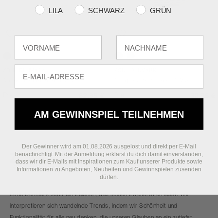
Farvevalg
LILA
SCHWARZ
GRÜN
Fornavn
Efternavn
Taupe
Black
Taupe
E-mail
ZONE DENMARK
ZONE DENMARK
Singles Glasuntersetzer 6 Stck.
Triangles Glasuntersetzer 6 Stck.
Preis
Preis
32,95 €
32,95 €
AM GEWINNSPIEL TEILNEHMEN
Der Gewinner wird am 01.08.2026 ausgelost und direkt per E-Mail
benachrichtigt. Mit der Anmeldung erklärst du dich damit einverstanden,
dass wir dir E-Mails mit Inspirationen zum Kauf unserer Produkte sowie
Informationen zu Angeboten, Neuheiten und Gewinnspielen zusenden
dürfen.
Zone Denmark setzt ein Zeichen, das keinen Zweifel offen lässt. Wir
interpretieren sich wandelnde Trends, indem wir Schönheit und