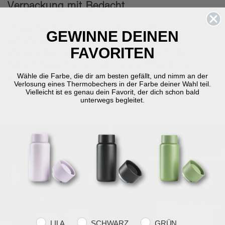
Verpackung mit Bedacht
Unsere Geschenkboxen bestehen aus FSC™-
GEWINNE DEINEN
zertifiziertem Karton, und wir drucken mit
FAVORITEN
pflanzenbasierten Farben. Dadurch lässt sich die
Verpackung leichter recyceln – und auf Plastiktüten in
Wähle die Farbe, die dir am besten gefällt, und nimm an der
unseren Verpackungen verzichten wir schon seit langem.
Verlosung eines Thermobechers in der Farbe deiner Wahl teil.
Vielleicht ist es genau dein Favorit, der dich schon bald
unterwegs begleitet.
Farvevalg
LILA
SCHWARZ
GRÜN