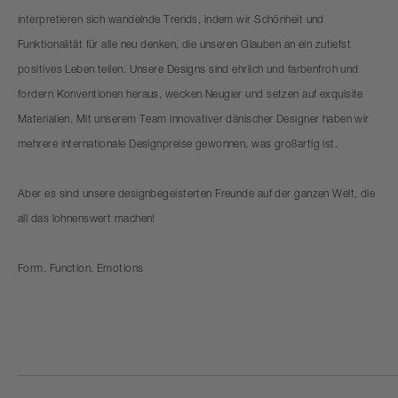
interpretieren sich wandelnde Trends, indem wir Schönheit und
Funktionalität für alle neu denken, die unseren Glauben an ein zutiefst
positives Leben teilen. Unsere Designs sind ehrlich und farbenfroh und
fordern Konventionen heraus, wecken Neugier und setzen auf exquisite
Materialien. Mit unserem Team innovativer dänischer Designer haben wir
mehrere internationale Designpreise gewonnen, was großartig ist.
Aber es sind unsere designbegeisterten Freunde auf der ganzen Welt, die
all das lohnenswert machen!
Form. Function. Emotions