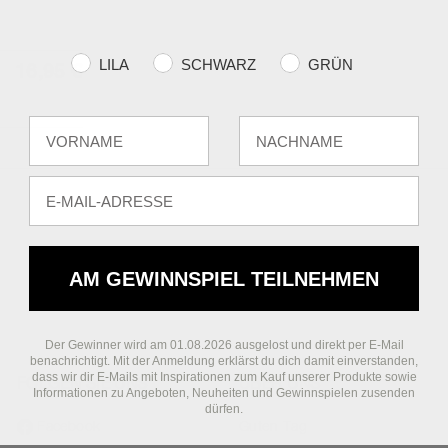
Farvevalg
LILA
SCHWARZ
GRÜN
16,95 €
Fornavn
Efternavn
E-mail
AM GEWINNSPIEL TEILNEHMEN
Der Gewinner wird am 01.08.2026 ausgelost und direkt per E-Mail
benachrichtigt. Mit der Anmeldung erklärst du dich damit einverstanden,
dass wir dir E-Mails mit Inspirationen zum Kauf unserer Produkte sowie
FOLGEN SIE UNS
ÜBER UNS
Informationen zu Angeboten, Neuheiten und Gewinnspielen zusenden
dürfen.
Facebook
Guten Tag