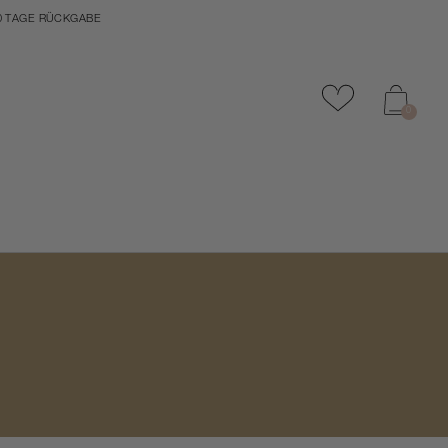
0 TAGE RÜCKGABE
Zu Favoriten
0