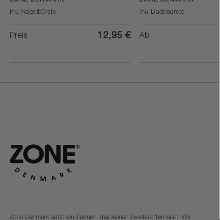
ZONE DENMARK
ZONE DENMARK
Inu Nagelbürste
Inu Badebürste
12,95 €
Preis
Ab
Zone Denmark setzt ein Zeichen, das keinen Zweifel offen lässt. Wir