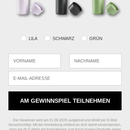
Farvevalg
LILA
SCHWARZ
GRÜN
Fornavn
Efternavn
E-mail
AM GEWINNSPIEL TEILNEHMEN
Der Gewinner wird am 01.08.2026 ausgelost und direkt per E-Mail
benachrichtigt. Mit der Anmeldung erklärst du dich damit einverstanden,
dass wir dir E-Mails mit Inspirationen zum Kauf unserer Produkte sowie