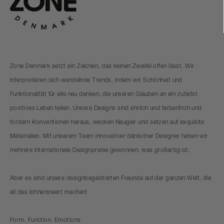
Zone Denmark setzt ein Zeichen, das keinen Zweifel offen lässt. Wir
interpretieren sich wandelnde Trends, indem wir Schönheit und
Funktionalität für alle neu denken, die unseren Glauben an ein zutiefst
positives Leben teilen. Unsere Designs sind ehrlich und farbenfroh und
fordern Konventionen heraus, wecken Neugier und setzen auf exquisite
Materialien. Mit unserem Team innovativer dänischer Designer haben wir
mehrere internationale Designpreise gewonnen, was großartig ist.
Aber es sind unsere designbegeisterten Freunde auf der ganzen Welt, die
all das lohnenswert machen!
Form. Function. Emotions