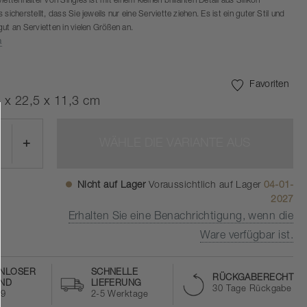
iettenhalter von Singles ist mit einem kleinen brillanten Detail aus Silikon
 sicherstellt, dass Sie jeweils nur eine Serviette ziehen. Es ist ein guter Stil und
ut an Servietten in vielen Größen an.
a
Favoriten
 x 22,5 x 11,3 cm
+
WÄHLE DIE VARIANTE AUS
Nicht auf Lager
Voraussichtlich auf Lager
04-01-
2027
Erhalten Sie eine Benachrichtigung, wenn die
Ware verfügbar ist.
NLOSER
SCHNELLE
RÜCKGABERECHT
ND
LIEFERUNG
30 Tage Rückgabe
59
2-5 Werktage