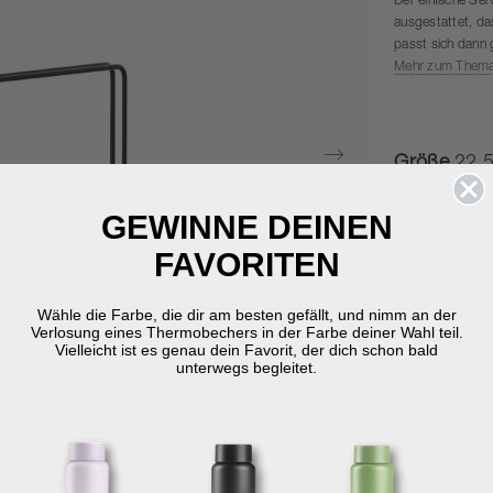
Der einfache Serv
ausgestattet, das
passt sich dann g
Mehr zum Them
Größe
22,5
GEWINNE DEINEN
-
FAVORITEN
Wähle die Farbe, die dir am besten gefällt, und nimm an der
Verlosung eines Thermobechers in der Farbe deiner Wahl teil.
Vielleicht ist es genau dein Favorit, der dich schon bald
unterwegs begleitet.
KOSTE
VERSA
über €