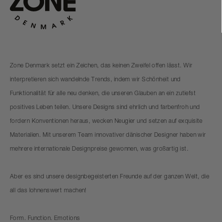
Zone Denmark setzt ein Zeichen, das keinen Zweifel offen lässt. Wir
interpretieren sich wandelnde Trends, indem wir Schönheit und
Funktionalität für alle neu denken, die unseren Glauben an ein zutiefst
positives Leben teilen. Unsere Designs sind ehrlich und farbenfroh und
fordern Konventionen heraus, wecken Neugier und setzen auf exquisite
Materialien. Mit unserem Team innovativer dänischer Designer haben wir
mehrere internationale Designpreise gewonnen, was großartig ist.
Aber es sind unsere designbegeisterten Freunde auf der ganzen Welt, die
all das lohnenswert machen!
Form. Function. Emotions