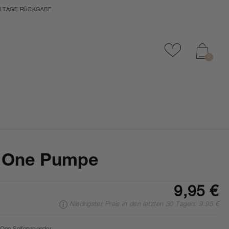
0 TAGE RÜCKGABE
Zu Favoriten
0
 One Pumpe
9,95 €
Niedrigster Preis in den letzten 30 Tagen: 9,95 €