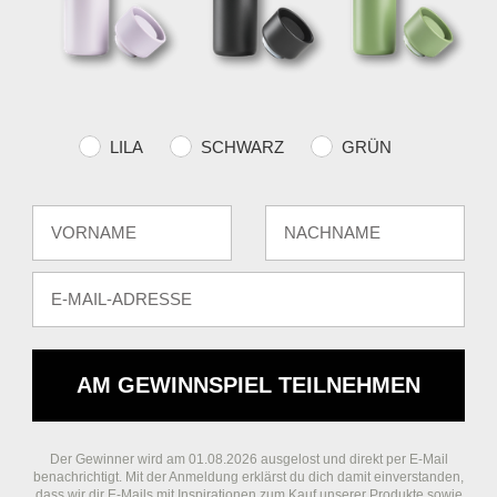
Farvevalg
LILA
SCHWARZ
GRÜN
Fornavn
Efternavn
E-mail
AM GEWINNSPIEL TEILNEHMEN
Der Gewinner wird am 01.08.2026 ausgelost und direkt per E-Mail
benachrichtigt. Mit der Anmeldung erklärst du dich damit einverstanden,
dass wir dir E-Mails mit Inspirationen zum Kauf unserer Produkte sowie