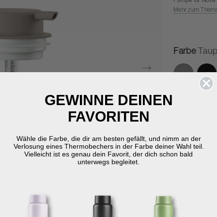
Pumpe für Nova 
Mehr zum Them
Farbe
Tau
GEWINNE DEINEN
Größe
11 c
FAVORITEN
-
Wähle die Farbe, die dir am besten gefällt, und nimm an der
Verlosung eines Thermobechers in der Farbe deiner Wahl teil.
Vielleicht ist es genau dein Favorit, der dich schon bald
unterwegs begleitet.
KOSTE
VERSA
über €