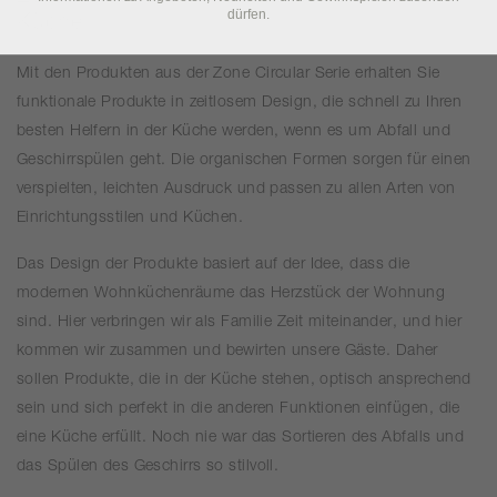
dürfen.
Küche
Mit den Produkten aus der Zone Circular Serie erhalten Sie
funktionale Produkte in zeitlosem Design, die schnell zu Ihren
besten Helfern in der Küche werden, wenn es um Abfall und
Geschirrspülen geht. Die organischen Formen sorgen für einen
verspielten, leichten Ausdruck und passen zu allen Arten von
Einrichtungsstilen und Küchen.
Das Design der Produkte basiert auf der Idee, dass die
modernen Wohnküchenräume das Herzstück der Wohnung
sind. Hier verbringen wir als Familie Zeit miteinander, und hier
kommen wir zusammen und bewirten unsere Gäste. Daher
sollen Produkte, die in der Küche stehen, optisch ansprechend
sein und sich perfekt in die anderen Funktionen einfügen, die
eine Küche erfüllt. Noch nie war das Sortieren des Abfalls und
das Spülen des Geschirrs so stilvoll.