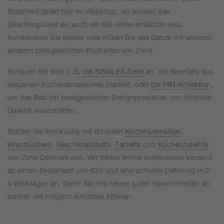
Sortiment direkt hier im Webshop, wo sowohl das
Geschirrspülset als auch der Bio-Eimer erhältlich sind.
Kombinieren Sie beides oder mixen Sie das Ganze mit unseren
anderen preisgekrönten Produkten von Zone.
Schauen Sie sich z. B.
die SINGLES-Serie
an, die ebenfalls aus
eleganten Küchenaccessoires besteht, oder
die RIM-Kollektion
,
um das Bad mit preisgekrönten Designprodukten von höchster
Qualität auszustatten.
Statten Sie Ihre Küche mit stilvollen
Küchenutensilien
,
Wischtüchern
,
Geschirrspülsets
,
Tabletts
und
Küchenzubehör
von Zone Denmark aus. Wir bieten immer kostenlosen Versand
ab einem Bestellwert von €30 und eine schnelle Lieferung in 2-
4 Werktagen an, damit Sie Ihre neuen guten Gewohnheiten so
schnell wie möglich einführen können.