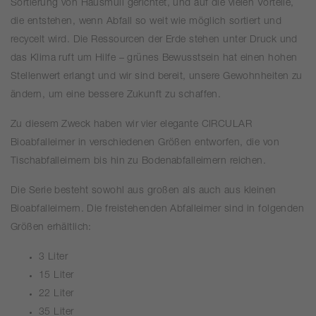
Sortierung von Hausmüll gerichtet, und auf die vielen Vorteile,
die entstehen, wenn Abfall so weit wie möglich sortiert und
recycelt wird. Die Ressourcen der Erde stehen unter Druck und
das Klima ruft um Hilfe – grünes Bewusstsein hat einen hohen
Stellenwert erlangt und wir sind bereit, unsere Gewohnheiten zu
ändern, um eine bessere Zukunft zu schaffen.
Zu diesem Zweck haben wir vier elegante CIRCULAR
Bioabfalleimer in verschiedenen Größen entworfen, die von
Tischabfalleimern bis hin zu Bodenabfalleimern reichen.
Die Serie besteht sowohl aus großen als auch aus kleinen
Bioabfalleimern. Die freistehenden Abfalleimer sind in folgenden
Größen erhältlich:
3 Liter
15 Liter
22 Liter
35 Liter