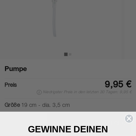
Pumpe
9,95 €
Preis
Niedrigster Preis in den letzten 30 Tagen: 9,95 €
Größe
19 cm - dia. 3,5 cm
-
+
IN DEN WARENKORB LEGEN
GEWINNE DEINEN