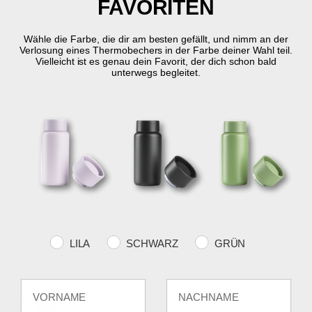
FAVORITEN
Auf Lager
Lieferung in 2-5 Werktage
Wähle die Farbe, die dir am besten gefällt, und nimm an der
Verlosung eines Thermobechers in der Farbe deiner Wahl teil.
Vielleicht ist es genau dein Favorit, der dich schon bald
KOSTENLOSER
SCHNELLE
RÜCKGABERECHT
unterwegs begleitet.
VERSAND
LIEFERUNG
30 Tage Rückgabe
über €59
2-5 Werktage
Produktinformation
Eigenschaften
Farvevalg
LILA
SCHWARZ
GRÜN
Fornavn
Efternavn