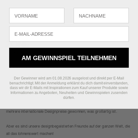
Fornavn
Efternavn
E-mail
AM GEWINNSPIEL TEILNEHMEN
Zone Denmark setzt ein Zeichen, das keinen Zweifel offen lässt. Wir
interpretieren sich wandelnde Trends, indem wir Schönheit und
Der Gewinner wird am 01.08.2026 ausgelost und direkt per E-Mail
Funktionalität für alle neu denken, die unseren Glauben an ein zutiefst
benachrichtigt. Mit der Anmeldung erklärst du dich damit einverstanden,
dass wir dir E-Mails mit Inspirationen zum Kauf unserer Produkte sowie
positives Leben teilen. Unsere Designs sind ehrlich und farbenfroh und
Informationen zu Angeboten, Neuheiten und Gewinnspielen zusenden
fordern Konventionen heraus, wecken Neugier und setzen auf exquisite
dürfen.
Materialien. Mit unserem Team innovativer dänischer Designer haben wir
mehrere internationale Designpreise gewonnen, was großartig ist.
Aber es sind unsere designbegeisterten Freunde auf der ganzen Welt, die
all das lohnenswert machen!