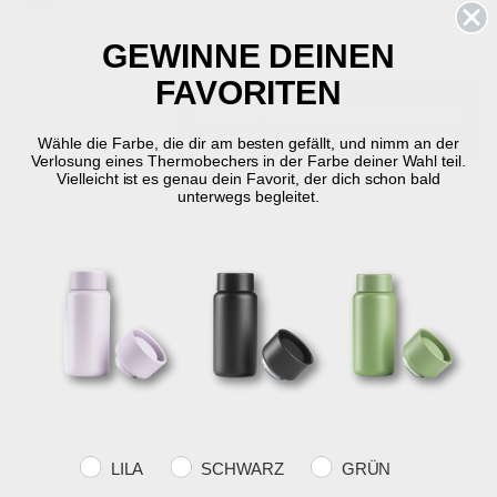
Ausgewählte
GEWINNE DEINEN
Größe
3 cm - dia. 12 cm
FAVORITEN
-
+
IN DEN WARENKORB LEGEN
Wähle die Farbe, die dir am besten gefällt, und nimm an der
Verlosung eines Thermobechers in der Farbe deiner Wahl teil.
Vielleicht ist es genau dein Favorit, der dich schon bald
Auf Lager
Lieferung in 2-5 Werktage
unterwegs begleitet.
KOSTENLOSER
SCHNELLE
RÜCKGABERECHT
VERSAND
LIEFERUNG
30 Tage Rückgabe
über €59
2-5 Werktage
Produktinformation
Eigenschaften
Farvevalg
LILA
SCHWARZ
GRÜN