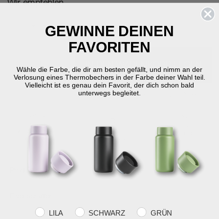
Wir empfehlen
Rocks Coupe/Cocktail Glas 2 Stck.
GEWINNE DEINEN
27 cl - dia. 9,5 cm
SPAREN SIE 11 %
30,95 €
34,95 €
FAVORITEN
-
+
IN DEN WARENKORB LEGEN
Wähle die Farbe, die dir am besten gefällt, und nimm an der
Verlosung eines Thermobechers in der Farbe deiner Wahl teil.
Vielleicht ist es genau dein Favorit, der dich schon bald
unterwegs begleitet.
Auf Lager
Lieferung in 2-5 Werktage
KOSTENLOSER
SCHNELLE
RÜCKGABERECHT
VERSAND
LIEFERUNG
30 Tage Rückgabe
über €59
2-5 Werktage
Produktinformation
Eigenschaften
Farvevalg
LILA
SCHWARZ
GRÜN