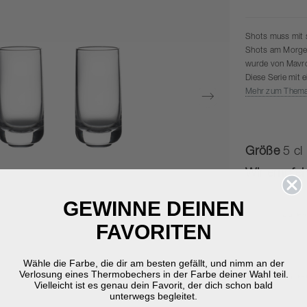
Shots muss mit 
Shots am Morgen 
wurde von Mavro 
Diese Serie mit e
des Barkonzepts
Mehr zum Them
konischen Form m
geschaffen, um d
Größe
5 cl
Wir empfeh
GEWINNE DEINEN
FAVORITEN
Wähle die Farbe, die dir am besten gefällt, und nimm an der
Verlosung eines Thermobechers in der Farbe deiner Wahl teil.
Vielleicht ist es genau dein Favorit, der dich schon bald
unterwegs begleitet.