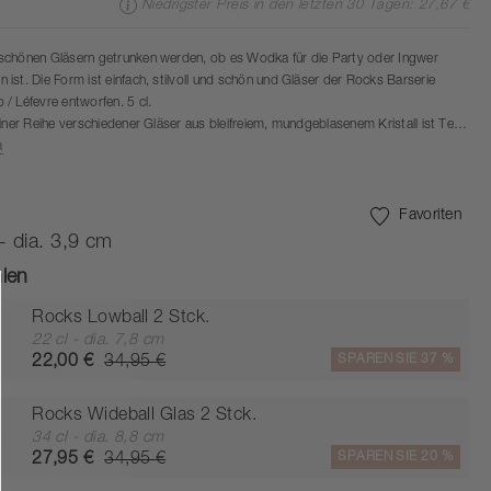
Niedrigster Preis in den letzten 30 Tagen: 27,67 €
schönen Gläsern getrunken werden, ob es Wodka für die Party oder Ingwer
ist. Die Form ist einfach, stilvoll und schön und Gläser der Rocks Barserie
/ Léfevre entworfen. 5 cl.
iner Reihe verschiedener Gläser aus bleifreiem, mundgeblasenem Kristall ist Teil
 Rocks von Zone Denmark. Das Design besteht aus einer ganz einfachen
a
it edlen, sinnlichen Details wie beispielsweise einem massiven Boden –
as Beste aus Ihren Drinks und Mixgetränken herauszuholen.
Favoriten
 - dia. 3,9 cm
len
Rocks Lowball 2 Stck.
22 cl - dia. 7,8 cm
SPAREN SIE 37 %
22,00 €
34,95 €
Rocks Wideball Glas 2 Stck.
34 cl - dia. 8,8 cm
SPAREN SIE 20 %
27,95 €
34,95 €