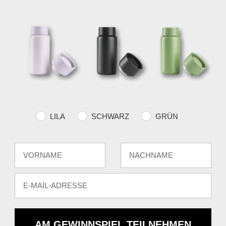
-
KOSTE
VERSA
über €
Farvevalg
LILA
SCHWARZ
GRÜN
Fornavn
Efternavn
E-mail
AM GEWINNSPIEL TEILNEHMEN