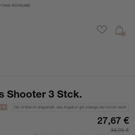
0 TAGE RÜCKGABE
Zu Favoriten
0
 Shooter 3 Stck.
0 %
Der Artikel ist eingestellt, das Angebot gilt solange der Vorrat reicht
27,67 €
34,95 €