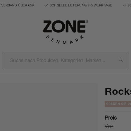
 VERSAND ÜBER €59
SCHNELLE LIEFERUNG 2-5 WERKTAGE
3
Rocks
SPAREN SIE 2
Preis
Vor