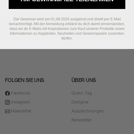
Der Gewinner wird am 01.08.2026 ausgelost und direkt per E-Mail
benachrichtigt. Mit der Anmeldung erklärst du dich damit einverstanden,
dass wir dir E-Mails mit Inspirationen zum Kauf unserer Produkte sowie
Informationen zu Angeboten, Neuheiten und Gewinnspielen zusenden
dürfen.
FOLGEN SIE UNS
ÜBER UNS
Facebook
Guten Tag
Instagram
Designer
Newsletter
Auszeichnungen
Newsletter