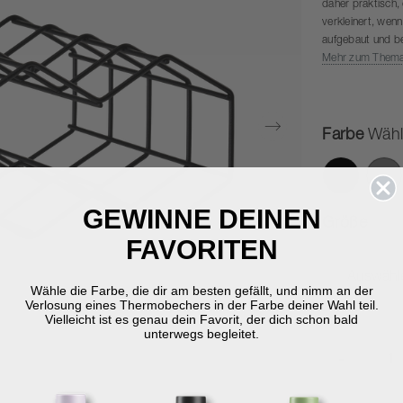
daher praktisch,
verkleinert, wen
aufgebaut und bei
Mehr zum Them
Farbe
Wähl
GEWINNE DEINEN
Größe
FAVORITEN
Auswähl
Wähle die Farbe, die dir am besten gefällt, und nimm an der
Verlosung eines Thermobechers in der Farbe deiner Wahl teil.
Vielleicht ist es genau dein Favorit, der dich schon bald
unterwegs begleitet.
-