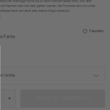
 dass das Weinregal Rocks bis zu neun Flaschen fassen kann, sich aber
n die Flaschen nach und nach geleert werden. Die Pyramide wird von unten
 Bedarf lässt sich leicht eine weitere Etage aufsetzen.
a
Favoriten
e Farbe
en Größe
+
WÄHLE DIE VARIANTE AUS