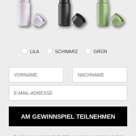
KOSTE
VERSA
über €
Farvevalg
LILA
SCHWARZ
GRÜN
Fornavn
Efternavn
E-mail
AM GEWINNSPIEL TEILNEHMEN