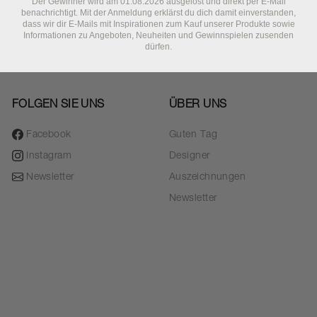
Der Gewinner wird am 01.08.2026 ausgelost und direkt per E-Mail
benachrichtigt. Mit der Anmeldung erklärst du dich damit einverstanden,
dass wir dir E-Mails mit Inspirationen zum Kauf unserer Produkte sowie
Informationen zu Angeboten, Neuheiten und Gewinnspielen zusenden
dürfen.
FOLGEN SIE UNS
ÜBER UNS
Facebook
Guten Tag
Instagram
Designer
Newsletter
Auszeichnungen
Newsletter