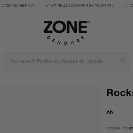
 VERSAND ÜBER €59
SCHNELLE LIEFERUNG 2-5 WERKTAGE
3
Rock
Ab
Stilvolles und st