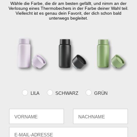
Wähle die Farbe, die dir am besten gefällt, und nimm an der
Auf Lager
Lieferung in 2-5 Werktage
Verlosung eines Thermobechers in der Farbe deiner Wahl teil.
Vielleicht ist es genau dein Favorit, der dich schon bald
unterwegs begleitet.
KOSTENLOSER
SCHNELLE
RÜCKGABERECHT
VERSAND
LIEFERUNG
30 Tage Rückgabe
über €59
2-5 Werktage
Produktinformation
Eigenschaften
Farvevalg
LILA
SCHWARZ
GRÜN
Fornavn
Efternavn
E-mail