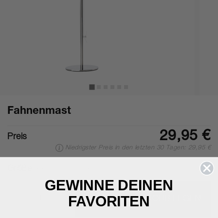
Fahnenmast
29,95 €
Preis
Niedrigster Preis in den letzten 30 Tagen: 29,95 €
Größe
39 cm - dia. 9 cm
GEWINNE DEINEN
FAVORITEN
-
+
IN DEN WARENKORB LEGEN