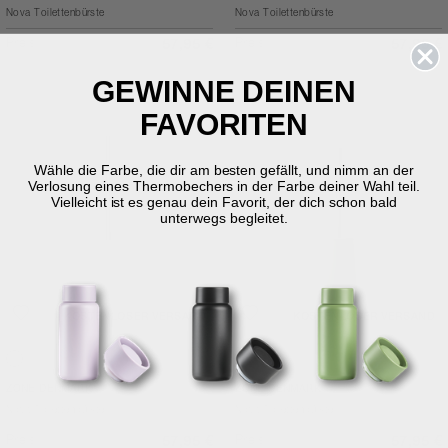
Nova Toilettenbürste
Nova Toilettenbürste
Preis
Preis
57,95 €
57,95 €
GEWINNE DEINEN
FAVORITEN
Wähle die Farbe, die dir am besten gefällt, und nimm an der
Verlosung eines Thermobechers in der Farbe deiner Wahl teil.
Vielleicht ist es genau dein Favorit, der dich schon bald
unterwegs begleitet.
KOSTENLOSER VERSAND
KOSTENLOSER VERSAND
White
Olive green
ZONE DENMARK
ZONE DENMARK
Nova Toilettenbürste
Nova Toilettenbürste
Preis
Preis
57,95 €
57,95 €