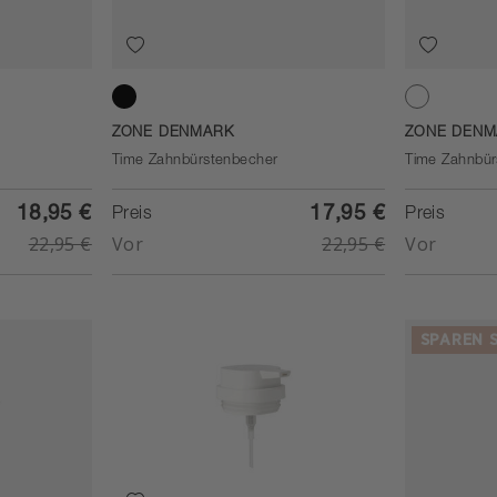
Black
White
ZONE DENMARK
ZONE DENM
Time Zahnbürstenbecher
Time Zahnbür
18,95 €
17,95 €
Preis
Preis
22,95 €
Vor
22,95 €
Vor
SPAREN S