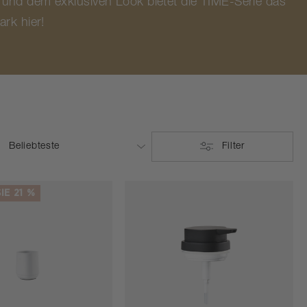
n und dem exklusiven Look bietet die TIME-Serie das
rk hier!
Filter
IE 21 %