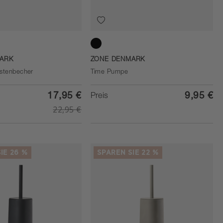
Black
ARK
ZONE DENMARK
stenbecher
Time Pumpe
17,95 €
9,95 €
Preis
22,95 €
IE 26 %
SPAREN SIE 22 %