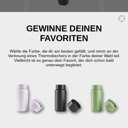
GEWINNE DEINEN
 VERSAND
FAVORITEN
Black
Concrete
ZONE DENMARK
ZONE DENM
Wähle die Farbe, die dir am besten gefällt, und nimm an der
Verlosung eines Thermobechers in der Farbe deiner Wahl teil.
Time Seifenspender
Time Seifens
Vielleicht ist es genau dein Favorit, der dich schon bald
unterwegs begleitet.
60,95 €
28,95 €
Preis
Preis
79,95 €
Vor
37,95 €
Vor
SPAREN SIE 23 %
SPAREN S