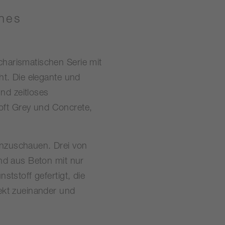
hes
harismatischen Serie mit
ht. Die elegante und
und zeitloses
oft Grey und Concrete,
anzuschauen. Drei von
ind aus Beton mit nur
tstoff gefertigt, die
ekt zueinander und