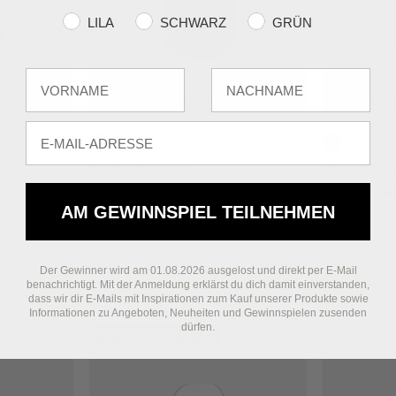
Farvevalg
LILA
SCHWARZ
GRÜN
Fornavn
Efternavn
KOSTENLOSER VERSAND
KOS
E-mail
Concrete
Soft Grey
ZONE DENMARK
ZONE DENM
Time Pedaleimer
Time Pedalei
AM GEWINNSPIEL TEILNEHMEN
47,95 €
60,95 €
Preis
Preis
79,95 €
Vor
79,95 €
Vor
Der Gewinner wird am 01.08.2026 ausgelost und direkt per E-Mail
benachrichtigt. Mit der Anmeldung erklärst du dich damit einverstanden,
dass wir dir E-Mails mit Inspirationen zum Kauf unserer Produkte sowie
Informationen zu Angeboten, Neuheiten und Gewinnspielen zusenden
dürfen.
SPAREN SIE 49 %