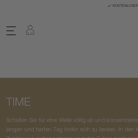
KOSTENLOSER
Einloggen
TIME
Schalten Sie für eine Weile völlig ab und konzentrie
langen und harten Tag hinter sich zu lassen. In den