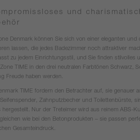
ompromissloses und charismatisc
behör
one Denmark können Sie sich von einer eleganten und c
ieren lassen, die jedes Badezimmer noch attraktiver mac
st zu jedem Einrichtungsstil, und Sie finden stilvolles 
one TIME in den drei neutralen Farbtönen Schwarz, S
ang Freude haben werden.
enmark TIME fordern den Betrachter auf, sie genauer 
, Seifenspender, Zahnputzbecher und Toilettenbürste, s
 hergestellt. Nur der Treteimer wird aus reinem ABS-Kuns
 gleichen wie bei den Betonprodukten – sie passen perf
schen Gesamteindruck.