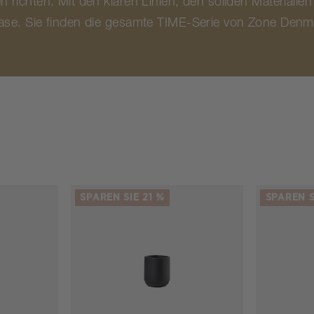
 richten. Mit den klaren Linien, den soliden Materialie
ase. Sie finden die gesamte TIME-Serie von Zone Denma
SPAREN SIE 21 %
SPAREN S