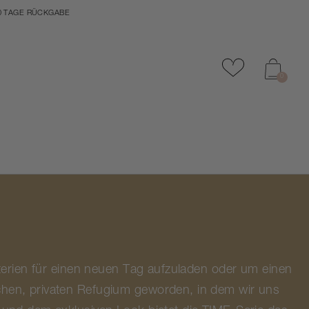
0 TAGE RÜCKGABE
Zu Favoriten
0
atterien für einen neuen Tag aufzuladen oder um einen
ichen, privaten Refugium geworden, in dem wir uns