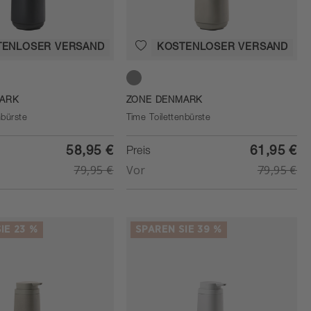
TENLOSER VERSAND
KOSTENLOSER VERSAND
Concrete
ARK
ZONE DENMARK
nbürste
Time Toilettenbürste
58,95 €
61,95 €
Preis
79,95 €
Vor
79,95 €
IE 23 %
SPAREN SIE 39 %