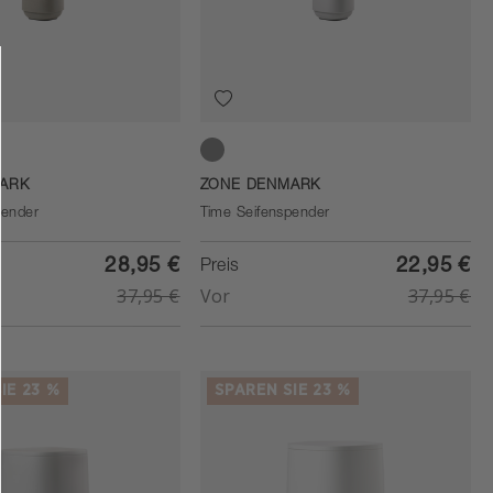
Soft Grey
ARK
ZONE DENMARK
pender
Time Seifenspender
28,95 €
22,95 €
Preis
37,95 €
Vor
37,95 €
IE 23 %
SPAREN SIE 23 %