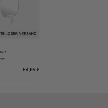
TENLOSER VERSAND
ARK
egel
54,95 €