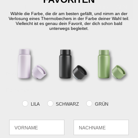
-
+
IN DEN WARENKORB LEGEN
Wähle die Farbe, die dir am besten gefällt, und nimm an der
Verlosung eines Thermobechers in der Farbe deiner Wahl teil.
Vielleicht ist es genau dein Favorit, der dich schon bald
Auf Lager
Lieferung in 2-5 Werktage
unterwegs begleitet.
KOSTENLOSER
SCHNELLE
RÜCKGABERECHT
VERSAND
LIEFERUNG
30 Tage Rückgabe
über €59
2-5 Werktage
Produktinformation
Eigenschaften
Farvevalg
LILA
SCHWARZ
GRÜN
Fornavn
Efternavn