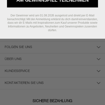
AM GEWINNSPIEL TEILNEHMEN
Aber es sind unsere designbegeisterten Freunde auf der ganzen Welt, die
all das lohnenswert machen!
Der Gewinner wird am 01.08.2026 ausgelost und direkt per E-Mail
benachrichtigt. Mit der Anmeldung erklärst du dich damit einverstanden,
dass wir dir E-Mails mit Inspirationen zum Kauf unserer Produkte sowie
Form. Function. Emotions
Informationen zu Angeboten, Neuheiten und Gewinnspielen zusenden
dürfen.
FOLGEN SIE UNS
ÜBER UNS
KUNDESERVICE
KONTAKTIEREN SIE UNS
SICHERE BEZAHLUNG