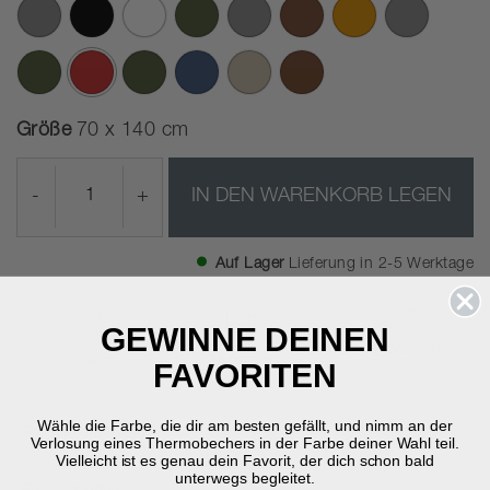
Ausgewählte
Größe
70 x 140 cm
-
+
IN DEN WARENKORB LEGEN
Auf Lager
Lieferung in 2-5 Werktage
GEWINNE DEINEN
KOSTENLOSER
SCHNELLE
RÜCKGABERECHT
VERSAND
LIEFERUNG
30 Tage Rückgabe
FAVORITEN
über €59
2-5 Werktage
Wähle die Farbe, die dir am besten gefällt, und nimm an der
Produktinformation
Verlosung eines Thermobechers in der Farbe deiner Wahl teil.
Vielleicht ist es genau dein Favorit, der dich schon bald
unterwegs begleitet.