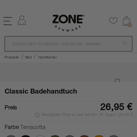
KOSTENLOSER VERSAND ÜBER €59
Einloggen
Zu Favor
0
Produkte
Bad
Handtücher
Classic Badehandtuch
26,95 €
Preis
Niedrigster Preis in den letzten 30 Tagen: 26,95 €
Farbe
Terracotta