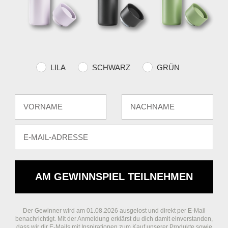
Farvevalg
LILA
SCHWARZ
GRÜN
Fornavn
Efternavn
E-mail
AM GEWINNSPIEL TEILNEHMEN
Der Gewinner wird am 01.08.2026 ausgelost und direkt per E-Mail
benachrichtigt. Mit der Anmeldung erklärst du dich damit einverstanden,
dass wir dir E-Mails mit Inspirationen zum Kauf unserer Produkte sowie