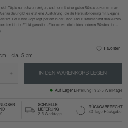
sich Töpfe nur schwer reinigen, und nur mit einer guten Bürste bekommt man
 Genau dafür gibt es jetzt eine Ausführung, die die Herausforderung mit Eleganz
istert. Der runde Kopf liegt perfekt in der Hand, und zusammen mit den kurzen,
borsten ist der Effekt garantiert. Ebenso wie die beiden anderen Bürsten der
pfbürste aus Buchenholz gefertigt und mit Bienenwachs behandelt.
a
es Artikels ist aus FSC®-zertifiziertem Buchenholz (FSC-C166612).
Favoriten
cm - dia. 5 cm
+
IN DEN WARENKORB LEGEN
Auf Lager
Lieferung in 2-5 Werktage
NLOSER
SCHNELLE
RÜCKGABERECHT
ND
LIEFERUNG
30 Tage Rückgabe
59
2-5 Werktage