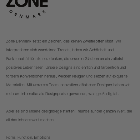
Zone Denmark setzt ein Zeichen, das keinen Zweifel offen lässt. Wir
interpretieren sich wandelnde Trends, indem wir Schönheit und
Funktionalität für alle neu denken, die unseren Glauben an ein zutiefst
positives Leben teilen. Unsere Designs sind ehrlich und farbenfroh und
fordern Konventionen heraus, wecken Neugier und setzen auf exquisite
Materialien. Mit unserem Team innovativer dänischer Designer haben wir
mehrere internationale Designpreise gewonnen, was großartig ist.
Aber es sind unsere designbegeisterten Freunde auf der ganzen Welt, die
all das lohnenswert machen!
Form. Function. Emotions