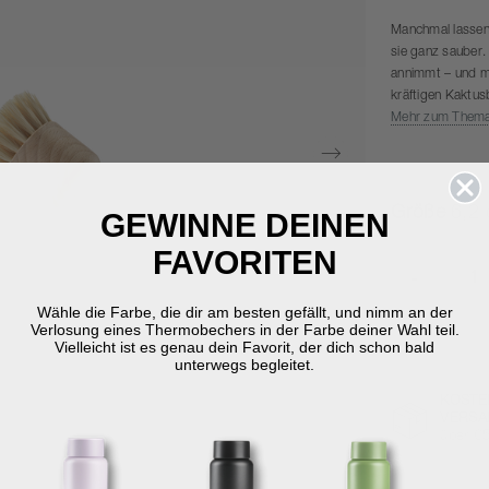
Manchmal lassen 
sie ganz sauber.
annimmt – und me
kräftigen Kaktus
Serie ist die To
Mehr zum Them
Der Holzanteil d
Größe
6,2 
GEWINNE DEINEN
FAVORITEN
-
Wähle die Farbe, die dir am besten gefällt, und nimm an der
Verlosung eines Thermobechers in der Farbe deiner Wahl teil.
Vielleicht ist es genau dein Favorit, der dich schon bald
unterwegs begleitet.
KOSTE
VERSA
über €