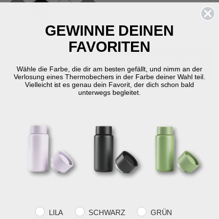
Ausgewählte
GEWINNE DEINEN
Größe
20 x 6 x 26,5 cm
FAVORITEN
-
+
IN DEN WARENKORB LEGEN
Wähle die Farbe, die dir am besten gefällt, und nimm an der
Verlosung eines Thermobechers in der Farbe deiner Wahl teil.
Vielleicht ist es genau dein Favorit, der dich schon bald
unterwegs begleitet.
Auf Lager
Lieferung in 2-5 Werktage
KOSTENLOSER
SCHNELLE
RÜCKGABERECHT
VERSAND
LIEFERUNG
30 Tage Rückgabe
über €59
2-5 Werktage
Produktinformation
Eigenschaften
Farvevalg
LILA
SCHWARZ
GRÜN