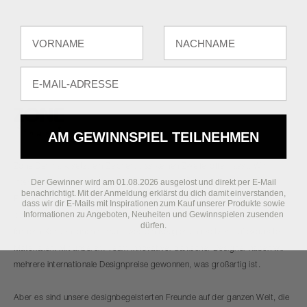
Fornavn
Efternavn
E-mail
AM GEWINNSPIEL TEILNEHMEN
Zone Denmark setzt ein Zeichen, das keinen Zweifel offen lässt. Wir
Der Gewinner wird am 01.08.2026 ausgelost und direkt per E-Mail
interpretieren sich wandelnde Trends, indem wir Schönheit und
benachrichtigt. Mit der Anmeldung erklärst du dich damit einverstanden,
Funktionalität für alle neu denken, die unseren Glauben an ein zutiefst
dass wir dir E-Mails mit Inspirationen zum Kauf unserer Produkte sowie
Informationen zu Angeboten, Neuheiten und Gewinnspielen zusenden
positives Leben teilen. Unsere Designs sind ehrlich und farbenfroh und
dürfen.
fordern Konventionen heraus, wecken Neugier und setzen auf exquisite
Materialien. Mit unserem Team innovativer dänischer Designer haben wir
mehrere internationale Designpreise gewonnen, was großartig ist.
Aber es sind unsere designbegeisterten Freunde auf der ganzen Welt, die