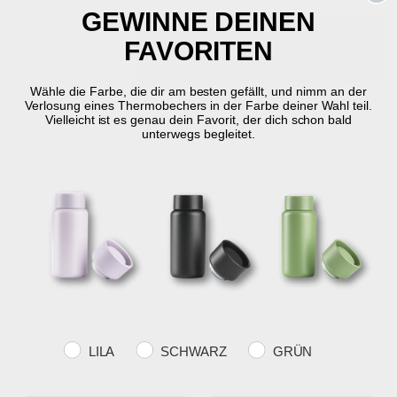
GEWINNE DEINEN
FAVORITEN
-
+
IN DEN WARENKORB LEGEN
Wähle die Farbe, die dir am besten gefällt, und nimm an der
Auf Lager
Lieferung in 2-5 Werktage
Verlosung eines Thermobechers in der Farbe deiner Wahl teil.
Vielleicht ist es genau dein Favorit, der dich schon bald
unterwegs begleitet.
KOSTENLOSER
SCHNELLE
RÜCKGABERECHT
VERSAND
LIEFERUNG
30 Tage Rückgabe
über €59
2-5 Werktage
Produktinformation
Eigenschaften
Farvevalg
LILA
SCHWARZ
GRÜN