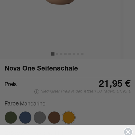
Nova One Seifenschale
21,95 €
Preis
Niedrigster Preis in den letzten 30 Tagen: 21,95 €
Farbe
Mandarine
Ausgewählte
Größe
2,5 cm - dia. 11 cm