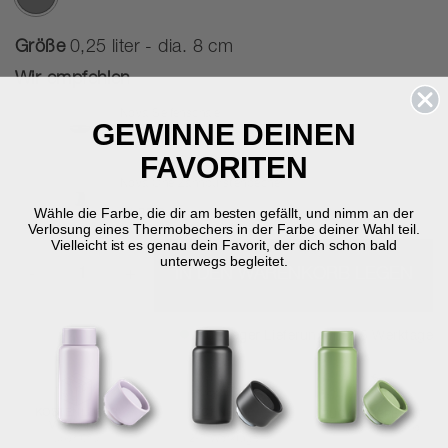
Ausgewählte
Größe
0,25 liter - dia. 8 cm
Wir empfehlen
Nova Seifenschale
GEWINNE DEINEN
2,5 cm - dia. 11 cm
21,95 €
FAVORITEN
Nova One Zahnbürstenbecher
10 cm - dia. 8 cm
Wähle die Farbe, die dir am besten gefällt, und nimm an der
24,95 €
Verlosung eines Thermobechers in der Farbe deiner Wahl teil.
Vielleicht ist es genau dein Favorit, der dich schon bald
unterwegs begleitet.
-
+
IN DEN WARENKORB LEGEN
Auf Lager
Lieferung in 2-5 Werktage
KOSTENLOSER
SCHNELLE
RÜCKGABERECHT
VERSAND
LIEFERUNG
30 Tage Rückgabe
über €59
2-5 Werktage