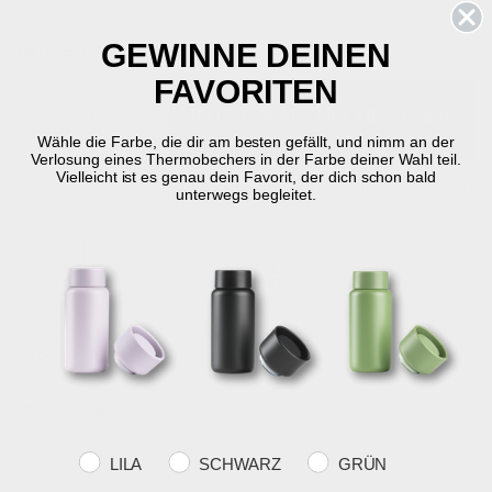
GEWINNE DEINEN
Größe
10 cm - dia. 8 cm
FAVORITEN
-
+
IN DEN WARENKORB LEGEN
Wähle die Farbe, die dir am besten gefällt, und nimm an der
Verlosung eines Thermobechers in der Farbe deiner Wahl teil.
Vielleicht ist es genau dein Favorit, der dich schon bald
Auf Lager
Lieferung in 2-5 Werktage
unterwegs begleitet.
KOSTENLOSER
SCHNELLE
RÜCKGABERECHT
VERSAND
LIEFERUNG
30 Tage Rückgabe
über €59
2-5 Werktage
Produktinformation
Eigenschaften
Farvevalg
LILA
SCHWARZ
GRÜN