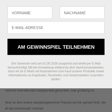
Fornavn
Efternavn
E-mail
AM GEWINNSPIEL TEILNEHMEN
Zone Denmark setzt ein Zeichen, das keinen Zweifel offen lässt. Wir
interpretieren sich wandelnde Trends, indem wir Schönheit und
Der Gewinner wird am 01.08.2026 ausgelost und direkt per E-Mail
Funktionalität für alle neu denken, die unseren Glauben an ein zutiefst
benachrichtigt. Mit der Anmeldung erklärst du dich damit einverstanden,
dass wir dir E-Mails mit Inspirationen zum Kauf unserer Produkte sowie
positives Leben teilen. Unsere Designs sind ehrlich und farbenfroh und
Informationen zu Angeboten, Neuheiten und Gewinnspielen zusenden
fordern Konventionen heraus, wecken Neugier und setzen auf exquisite
dürfen.
Materialien. Mit unserem Team innovativer dänischer Designer haben wir
mehrere internationale Designpreise gewonnen, was großartig ist.
Aber es sind unsere designbegeisterten Freunde auf der ganzen Welt, die
all das lohnenswert machen!